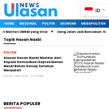
ID
HOME
NASIONAL
POLITIK
EKONOMI
MEGAPOLITAN
tri Menteri UMKM yang Viral
Uang Jalan Jadi Bancakan: Kep
Topik
Hasan Nasbi
POLITIK
Alasan Hasan Nasbi Mundur dari
Kepala Komunikasi Kepresidenan
Meski Belum Genap Setahun
Menjabat
Kamis, 1 Mei 2025 - 07:01 WIB
BERITA POPULER