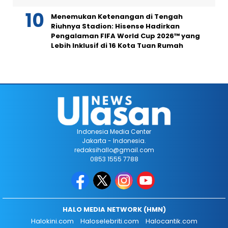
Menemukan Ketenangan di Tengah
Riuhnya Stadion: Hisense Hadirkan
Pengalaman FIFA World Cup 2026™ yang
Lebih Inklusif di 16 Kota Tuan Rumah
Indonesia Media Center
Jakarta - Indonesia.
redaksihallo@gmail.com
0853 1555 7788
HALO MEDIA NETWORK (HMN)
Halokini.com
Haloselebriti.com
Halocantik.com