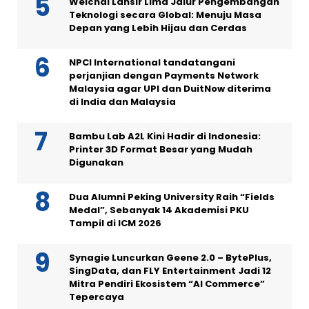
Weichai Lansir Lima Jalur Pengembangan
Teknologi secara Global: Menuju Masa
Depan yang Lebih Hijau dan Cerdas
NPCI International tandatangani
perjanjian dengan Payments Network
Malaysia agar UPI dan DuitNow diterima
di India dan Malaysia
Bambu Lab A2L Kini Hadir di Indonesia:
Printer 3D Format Besar yang Mudah
Digunakan
Dua Alumni Peking University Raih “Fields
Medal”, Sebanyak 14 Akademisi PKU
Tampil di ICM 2026
Synagie Luncurkan Geene 2.0 – BytePlus,
SingData, dan FLY Entertainment Jadi 12
Mitra Pendiri Ekosistem “AI Commerce”
Tepercaya