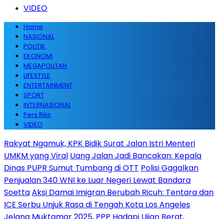
VIDEO
Home
NASIONAL
POLITIK
EKONOMI
MEGAPOLITAN
LIFESTYLE
ENTERTAINMENT
SPORT
INTERNASIONAL
Pers Rilis
VIDEO
Rakyat Ngamuk, KPK Bidik Surat Jalan Istri Menteri
UMKM yang Viral
Uang Jalan Jadi Bancakan: Kepala
Dinas PUPR Sumut Tumbang di OTT
Polisi Gagalkan
Penjualan 340 WNI ke Luar Negeri Lewat Bandara
Soetta
Aksi Damai Imigran Berubah Ricuh: Tentara dan
ICE Serbu Unjuk Rasa di Tengah Kota Los Angeles
Jelang Muktamar 2025, PPP Hadapi Ujian Berat,