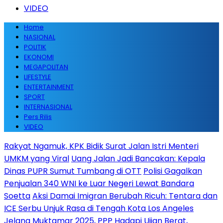
VIDEO
Home
NASIONAL
POLITIK
EKONOMI
MEGAPOLITAN
LIFESTYLE
ENTERTAINMENT
SPORT
INTERNASIONAL
Pers Rilis
VIDEO
Rakyat Ngamuk, KPK Bidik Surat Jalan Istri Menteri
UMKM yang Viral
Uang Jalan Jadi Bancakan: Kepala
Dinas PUPR Sumut Tumbang di OTT
Polisi Gagalkan
Penjualan 340 WNI ke Luar Negeri Lewat Bandara
Soetta
Aksi Damai Imigran Berubah Ricuh: Tentara dan
ICE Serbu Unjuk Rasa di Tengah Kota Los Angeles
Jelang Muktamar 2025, PPP Hadapi Ujian Berat,