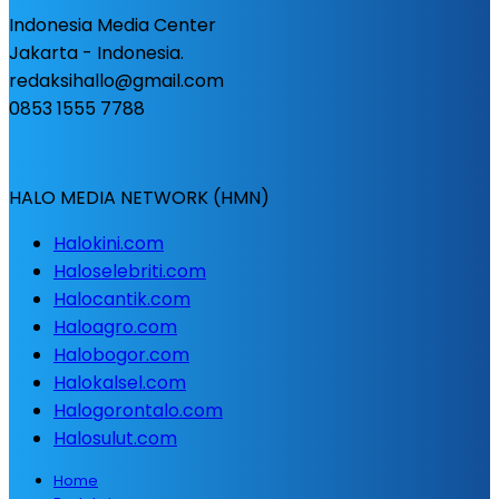
Indonesia Media Center
Jakarta - Indonesia.
redaksihallo@gmail.com
0853 1555 7788
HALO MEDIA NETWORK (HMN)
Halokini.com
Haloselebriti.com
Halocantik.com
Haloagro.com
Halobogor.com
Halokalsel.com
Halogorontalo.com
Halosulut.com
Home