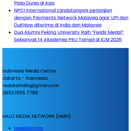
Piala Dunia di Asia
NPCI International tandatangani perjanjian
dengan Payments Network Malaysia agar UPI dan
DuitNow diterima di India dan Malaysia
Dua Alumni Peking University Raih “Fields Medal”,
Sebanyak 14 Akademisi PKU Tampil di ICM 2026
Indonesia Media Center
Jakarta - Indonesia.
redaksihallo@gmail.com
0853 1555 7788
HALO MEDIA NETWORK (HMN)
Halokini.com