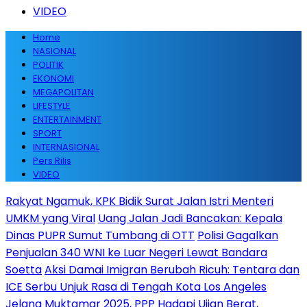
VIDEO
Home
NASIONAL
POLITIK
EKONOMI
MEGAPOLITAN
LIFESTYLE
ENTERTAINMENT
SPORT
INTERNASIONAL
Pers Rilis
VIDEO
Rakyat Ngamuk, KPK Bidik Surat Jalan Istri Menteri
UMKM yang Viral
Uang Jalan Jadi Bancakan: Kepala
Dinas PUPR Sumut Tumbang di OTT
Polisi Gagalkan
Penjualan 340 WNI ke Luar Negeri Lewat Bandara
Soetta
Aksi Damai Imigran Berubah Ricuh: Tentara dan
ICE Serbu Unjuk Rasa di Tengah Kota Los Angeles
Jelang Muktamar 2025, PPP Hadapi Ujian Berat,