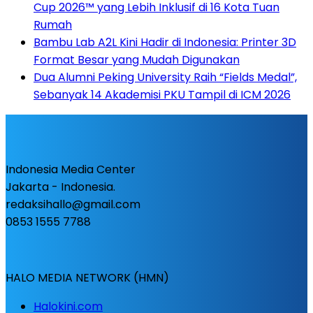
Cup 2026™ yang Lebih Inklusif di 16 Kota Tuan
Rumah
Bambu Lab A2L Kini Hadir di Indonesia: Printer 3D
Format Besar yang Mudah Digunakan
Dua Alumni Peking University Raih “Fields Medal”,
Sebanyak 14 Akademisi PKU Tampil di ICM 2026
Indonesia Media Center
Jakarta - Indonesia.
redaksihallo@gmail.com
0853 1555 7788
HALO MEDIA NETWORK (HMN)
Halokini.com