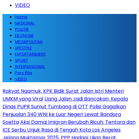
VIDEO
Home
NASIONAL
POLITIK
EKONOMI
MEGAPOLITAN
LIFESTYLE
ENTERTAINMENT
SPORT
INTERNASIONAL
Pers Rilis
VIDEO
Rakyat Ngamuk, KPK Bidik Surat Jalan Istri Menteri
UMKM yang Viral
Uang Jalan Jadi Bancakan: Kepala
Dinas PUPR Sumut Tumbang di OTT
Polisi Gagalkan
Penjualan 340 WNI ke Luar Negeri Lewat Bandara
Soetta
Aksi Damai Imigran Berubah Ricuh: Tentara dan
ICE Serbu Unjuk Rasa di Tengah Kota Los Angeles
Jelang Muktamar 2025, PPP Hadapi Ujian Berat,