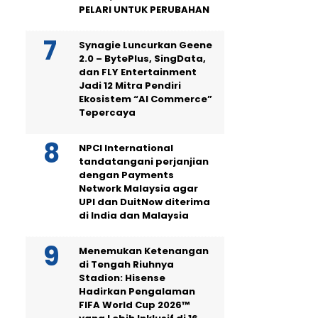
PELARI UNTUK PERUBAHAN
Synagie Luncurkan Geene
2.0 – BytePlus, SingData,
dan FLY Entertainment
Jadi 12 Mitra Pendiri
Ekosistem “AI Commerce”
Tepercaya
NPCI International
tandatangani perjanjian
dengan Payments
Network Malaysia agar
UPI dan DuitNow diterima
di India dan Malaysia
Menemukan Ketenangan
di Tengah Riuhnya
Stadion: Hisense
Hadirkan Pengalaman
FIFA World Cup 2026™