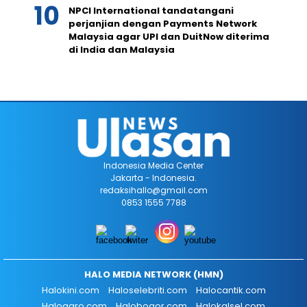
NPCI International tandatangani
perjanjian dengan Payments Network
Malaysia agar UPI dan DuitNow diterima
di India dan Malaysia
Indonesia Media Center
Jakarta - Indonesia.
redaksihallo@gmail.com
0853 1555 7788
HALO MEDIA NETWORK (HMN)
Halokini.com
Haloselebriti.com
Halocantik.com
Haloagro.com
Halobogor.com
Halokalsel.com