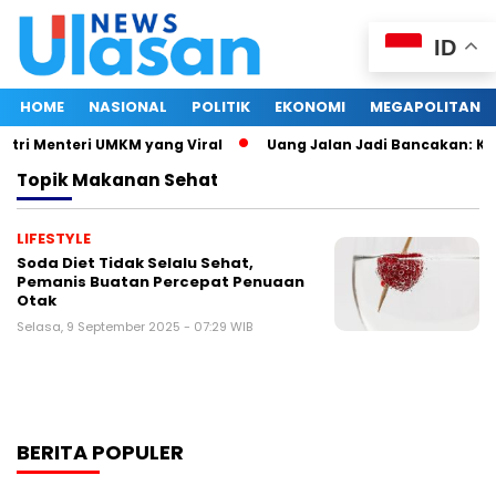
ID
HOME
NASIONAL
POLITIK
EKONOMI
MEGAPOLITAN
stri Menteri UMKM yang Viral
Uang Jalan Jadi Bancakan: Ke
Topik
Makanan Sehat
LIFESTYLE
Soda Diet Tidak Selalu Sehat,
Pemanis Buatan Percepat Penuaan
Otak
Selasa, 9 September 2025 - 07:29 WIB
BERITA POPULER