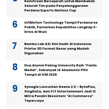
Kemitraan Bersejarah untuk Membekali
Seluruh Tim pada Penyelenggaraan
Perdana Esports Nations Cup
InfiMotion Technology Tampil Perdana ke
Publik, Pamerkan Kapabilitas Lengkap E-
Drive di Wuxi
Bambu Lab A2L Kini Hadir di Indonesia:
Printer 3D Format Besar yang Mudah
Digunakan
Dua Alumni Peking University Raih “Fields
Medal”, Sebanyak 14 Akademisi PKU
Tampil di ICM 2026
Synagie Luncurkan Geene 2.0 – BytePlus,
SingData, dan FLY Entertainment Jadi 12
Mitra Pendiri Ekosistem “AI Commerce”
Tepercaya