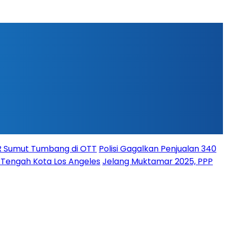
PR Sumut Tumbang di OTT
Polisi Gagalkan Penjualan 340
i Tengah Kota Los Angeles
Jelang Muktamar 2025, PPP