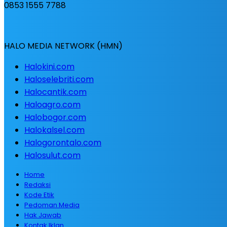
0853 1555 7788
HALO MEDIA NETWORK (HMN)
Halokini.com
Haloselebriti.com
Halocantik.com
Haloagro.com
Halobogor.com
Halokalsel.com
Halogorontalo.com
Halosulut.com
Home
Redaksi
Kode Etik
Pedoman Media
Hak Jawab
Kontak Iklan