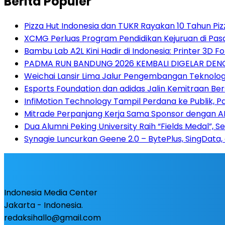
Berita Populer
Pizza Hut Indonesia dan TUKR Rayakan 10 Tahun Piz
XCMG Perluas Program Pendidikan Kejuruan di Pa
Bambu Lab A2L Kini Hadir di Indonesia: Printer 3D
PADMA RUN BANDUNG 2026 KEMBALI DIGELAR DENG
Weichai Lansir Lima Jalur Pengembangan Teknologi
Esports Foundation dan adidas Jalin Kemitraan B
InfiMotion Technology Tampil Perdana ke Publik, P
Mitrade Perpanjang Kerja Sama Sponsor dengan AFA 
Dua Alumni Peking University Raih “Fields Medal”, 
Synagie Luncurkan Geene 2.0 – BytePlus, SingData,
Indonesia Media Center
Jakarta - Indonesia.
redaksihallo@gmail.com