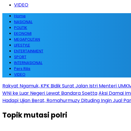
VIDEO
Home
NASIONAL
POLITIK
EKONOMI
MEGAPOLITAN
LIFESTYLE
ENTERTAINMENT
SPORT
INTERNASIONAL
Pers Rilis
VIDEO
Rakyat Ngamuk, KPK Bidik Surat Jalan Istri Menteri UMKM
WNI ke Luar Negeri Lewat Bandara Soetta
Aksi Damai Im
Hadapi Ujian Berat, Romahurmuzy Dituding Ingin Jual Par
Topik
mutasi polri