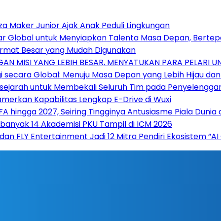
za Maker Junior Ajak Anak Peduli Lingkungan
sar Global untuk Menyiapkan Talenta Masa Depan, Berte
 Format Besar yang Mudah Digunakan
AN MISI YANG LEBIH BESAR, MENYATUKAN PARA PELARI 
 secara Global: Menuju Masa Depan yang Lebih Hijau da
ersejarah untuk Membekali Seluruh Tim pada Penyelengga
amerkan Kapabilitas Lengkap E-Drive di Wuxi
hingga 2027, Seiring Tingginya Antusiasme Piala Dunia d
Sebanyak 14 Akademisi PKU Tampil di ICM 2026
 dan FLY Entertainment Jadi 12 Mitra Pendiri Ekosistem 