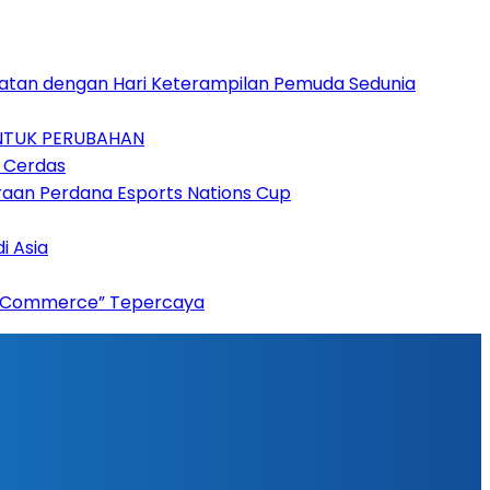
patan dengan Hari Keterampilan Pemuda Sedunia
UNTUK PERUBAHAN
n Cerdas
raan Perdana Esports Nations Cup
i Asia
“AI Commerce” Tepercaya