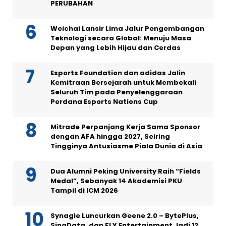
PERUBAHAN
Weichai Lansir Lima Jalur Pengembangan
Teknologi secara Global: Menuju Masa
Depan yang Lebih Hijau dan Cerdas
Esports Foundation dan adidas Jalin
Kemitraan Bersejarah untuk Membekali
Seluruh Tim pada Penyelenggaraan
Perdana Esports Nations Cup
Mitrade Perpanjang Kerja Sama Sponsor
dengan AFA hingga 2027, Seiring
Tingginya Antusiasme Piala Dunia di Asia
Dua Alumni Peking University Raih “Fields
Medal”, Sebanyak 14 Akademisi PKU
Tampil di ICM 2026
Synagie Luncurkan Geene 2.0 – BytePlus,
SingData, dan FLY Entertainment Jadi 12