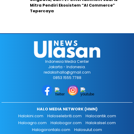
Mitra Pendiri Ekosistem “AI Commerce”
Tepercaya
Indonesia Media Center
Jakarta - Indonesia.
redaksihallo@gmail.com
0853 1555 7788
HALO MEDIA NETWORK (HMN)
Halokini.com
Haloselebriti.com
Halocantik.com
Haloagro.com
Halobogor.com
Halokalsel.com
Halogorontalo.com
Halosulut.com