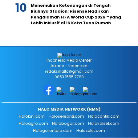
Menemukan Ketenangan di Tengah
Riuhnya Stadion: Hisense Hadirkan
Pengalaman FIFA World Cup 2026™ yang
Lebih Inklusif di 16 Kota Tuan Rumah
Indonesia Media Center
Jakarta - Indonesia.
redaksihallo@gmail.com
0853 1555 7788
HALO MEDIA NETWORK (HMN)
Halokini.com
Haloselebriti.com
Halocantik.com
Haloagro.com
Halobogor.com
Halokalsel.com
Halogorontalo.com
Halosulut.com