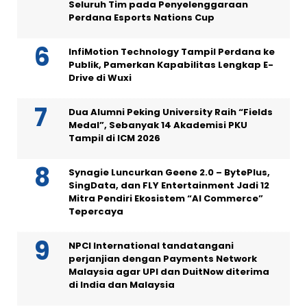
Seluruh Tim pada Penyelenggaraan
Perdana Esports Nations Cup
InfiMotion Technology Tampil Perdana ke
Publik, Pamerkan Kapabilitas Lengkap E-
Drive di Wuxi
Dua Alumni Peking University Raih “Fields
Medal”, Sebanyak 14 Akademisi PKU
Tampil di ICM 2026
Synagie Luncurkan Geene 2.0 – BytePlus,
SingData, dan FLY Entertainment Jadi 12
Mitra Pendiri Ekosistem “AI Commerce”
Tepercaya
NPCI International tandatangani
perjanjian dengan Payments Network
Malaysia agar UPI dan DuitNow diterima
di India dan Malaysia