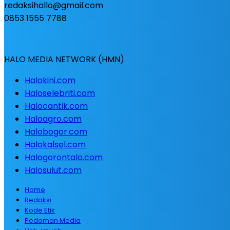
redaksihallo@gmail.com
0853 1555 7788
HALO MEDIA NETWORK (HMN)
Halokini.com
Haloselebriti.com
Halocantik.com
Haloagro.com
Halobogor.com
Halokalsel.com
Halogorontalo.com
Halosulut.com
Home
Redaksi
Kode Etik
Pedoman Media