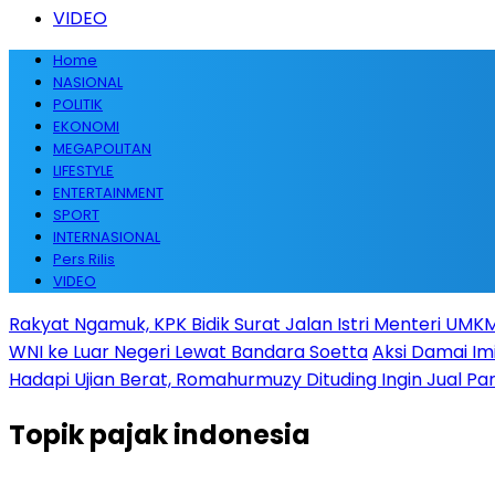
VIDEO
Home
NASIONAL
POLITIK
EKONOMI
MEGAPOLITAN
LIFESTYLE
ENTERTAINMENT
SPORT
INTERNASIONAL
Pers Rilis
VIDEO
Rakyat Ngamuk, KPK Bidik Surat Jalan Istri Menteri UMKM
WNI ke Luar Negeri Lewat Bandara Soetta
Aksi Damai Im
Hadapi Ujian Berat, Romahurmuzy Dituding Ingin Jual Par
Topik
pajak indonesia