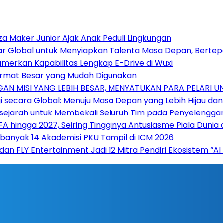
za Maker Junior Ajak Anak Peduli Lingkungan
sar Global untuk Menyiapkan Talenta Masa Depan, Berte
amerkan Kapabilitas Lengkap E-Drive di Wuxi
 Format Besar yang Mudah Digunakan
AN MISI YANG LEBIH BESAR, MENYATUKAN PARA PELARI 
 secara Global: Menuju Masa Depan yang Lebih Hijau da
ersejarah untuk Membekali Seluruh Tim pada Penyelengga
hingga 2027, Seiring Tingginya Antusiasme Piala Dunia d
Sebanyak 14 Akademisi PKU Tampil di ICM 2026
 dan FLY Entertainment Jadi 12 Mitra Pendiri Ekosistem 