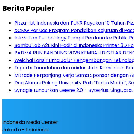
Berita Populer
Pizza Hut Indonesia dan TUKR Rayakan 10 Tahun Piz
XCMG Perluas Program Pendidikan Kejuruan di Pa
InfiMotion Technology Tampil Perdana ke Publik, P
Bambu Lab A2L Kini Hadir di Indonesia: Printer 3D
PADMA RUN BANDUNG 2026 KEMBALI DIGELAR DENG
Weichai Lansir Lima Jalur Pengembangan Teknologi
Esports Foundation dan adidas Jalin Kemitraan B
Mitrade Perpanjang Kerja Sama Sponsor dengan AFA 
Dua Alumni Peking University Raih “Fields Medal”, 
Synagie Luncurkan Geene 2.0 – BytePlus, SingData,
Indonesia Media Center
Jakarta - Indonesia.