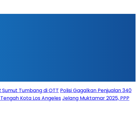
PR Sumut Tumbang di OTT
Polisi Gagalkan Penjualan 340
i Tengah Kota Los Angeles
Jelang Muktamar 2025, PPP