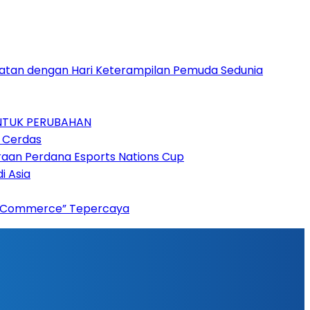
patan dengan Hari Keterampilan Pemuda Sedunia
UNTUK PERUBAHAN
n Cerdas
raan Perdana Esports Nations Cup
i Asia
“AI Commerce” Tepercaya