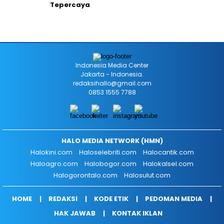
Tepercaya
Indonesia Media Center
Jakarta - Indonesia.
redaksihallo@gmail.com
0853 1555 7788
HALO MEDIA NETWORK (HMN)
Halokini.com
Haloselebriti.com
Halocantik.com
Haloagro.com
Halobogor.com
Halokalsel.com
Halogorontalo.com
Halosulut.com
HOME
REDAKSI
KODE ETIK
PEDOMAN MEDIA
HAK JAWAB
KONTAK IKLAN