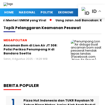
ID
HOME
NASIONAL
POLITIK
EKONOMI
MEGAPOLITAN
tri Menteri UMKM yang Viral
Uang Jalan Jadi Bancakan: Kep
Topik
Pelanggaran Keamanan Pesawat
MEGAPOLITAN
Ancaman Bom di Lion Air JT 308:
Polisi Periksa Penumpang H di
Bandara Soetta
Senin, 4 Agustus 2025 - 14:28 WIB
BERITA POPULER
Pizza Hut Indonesia dan TUKR Rayakan 10
Tahun Pizza Maker Junior Ajak Anak Peduli