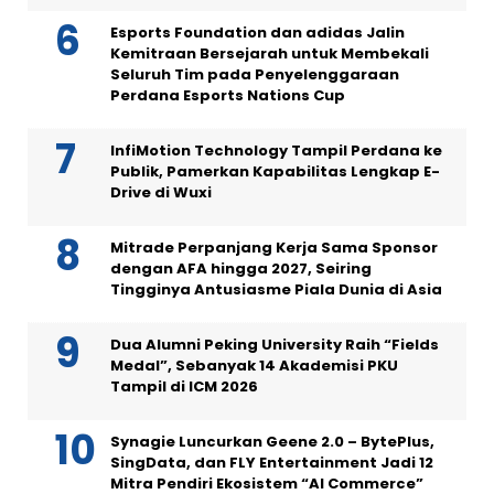
Esports Foundation dan adidas Jalin
Kemitraan Bersejarah untuk Membekali
Seluruh Tim pada Penyelenggaraan
Perdana Esports Nations Cup
InfiMotion Technology Tampil Perdana ke
Publik, Pamerkan Kapabilitas Lengkap E-
Drive di Wuxi
Mitrade Perpanjang Kerja Sama Sponsor
dengan AFA hingga 2027, Seiring
Tingginya Antusiasme Piala Dunia di Asia
Dua Alumni Peking University Raih “Fields
Medal”, Sebanyak 14 Akademisi PKU
Tampil di ICM 2026
Synagie Luncurkan Geene 2.0 – BytePlus,
SingData, dan FLY Entertainment Jadi 12
Mitra Pendiri Ekosistem “AI Commerce”