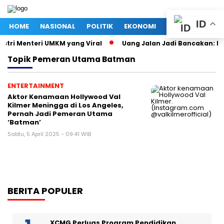
ID
HOME
NASIONAL
POLITIK
EKONOMI
MEGAPOLITAN
stri Menteri UMKM yang Viral
Uang Jalan Jadi Bancakan: Ke
Topik
Pemeran Utama Batman
ENTERTAINMENT
Aktor Kenamaan Hollywood Val
Kilmer Meningga di Los Angeles,
Pernah Jadi Pemeran Utama
‘Batman’
Sabtu, 5 April 2025 - 09:41 WIB
BERITA POPULER
XCMG Perluas Program Pendidikan