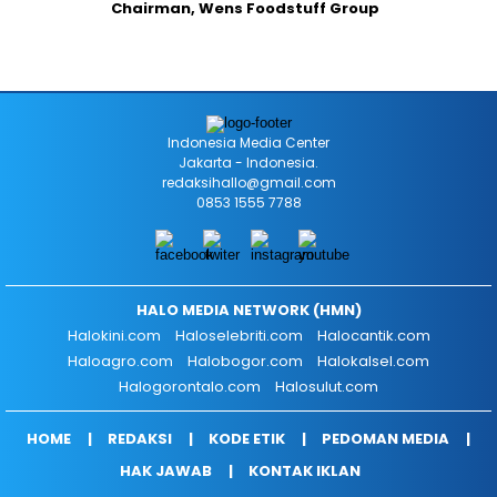
Chairman, Wens Foodstuff Group
Indonesia Media Center
Jakarta - Indonesia.
redaksihallo@gmail.com
0853 1555 7788
HALO MEDIA NETWORK (HMN)
Halokini.com
Haloselebriti.com
Halocantik.com
Haloagro.com
Halobogor.com
Halokalsel.com
Halogorontalo.com
Halosulut.com
HOME
REDAKSI
KODE ETIK
PEDOMAN MEDIA
HAK JAWAB
KONTAK IKLAN