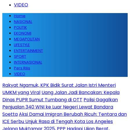
VIDEO
Home
NASIONAL
POLITIK
EKONOMI
MEGAPOLITAN
LIFESTYLE
ENTERTAINMENT
SPORT
INTERNASIONAL
Pers Rilis
VIDEO
Rakyat Ngamuk, KPK Bidik Surat Jalan Istri Menteri
UMKM yang Viral
Uang Jalan Jadi Bancakan: Kepala
Dinas PUPR Sumut Tumbang di OTT
Polisi Gagalkan
Penjualan 340 WNI ke Luar Negeri Lewat Bandara
Soetta
Aksi Damai Imigran Berubah Ricuh: Tentara dan
ICE Serbu Unjuk Rasa di Tengah Kota Los Angeles
Jelang Muktamar 2025, PPP Hadapi Ujian Berat,