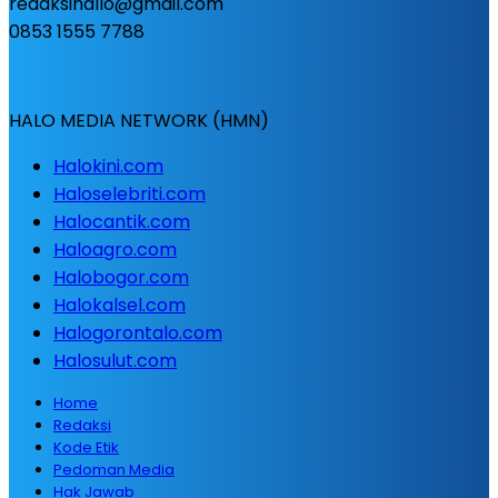
redaksihallo@gmail.com
0853 1555 7788
HALO MEDIA NETWORK (HMN)
Halokini.com
Haloselebriti.com
Halocantik.com
Haloagro.com
Halobogor.com
Halokalsel.com
Halogorontalo.com
Halosulut.com
Home
Redaksi
Kode Etik
Pedoman Media
Hak Jawab