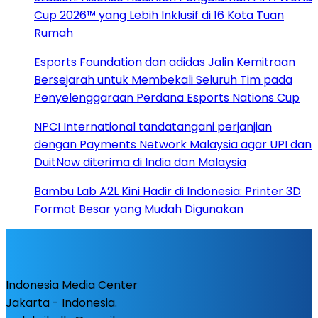
Cup 2026™ yang Lebih Inklusif di 16 Kota Tuan
Rumah
Esports Foundation dan adidas Jalin Kemitraan
Bersejarah untuk Membekali Seluruh Tim pada
Penyelenggaraan Perdana Esports Nations Cup
NPCI International tandatangani perjanjian
dengan Payments Network Malaysia agar UPI dan
DuitNow diterima di India dan Malaysia
Bambu Lab A2L Kini Hadir di Indonesia: Printer 3D
Format Besar yang Mudah Digunakan
Indonesia Media Center
Jakarta - Indonesia.