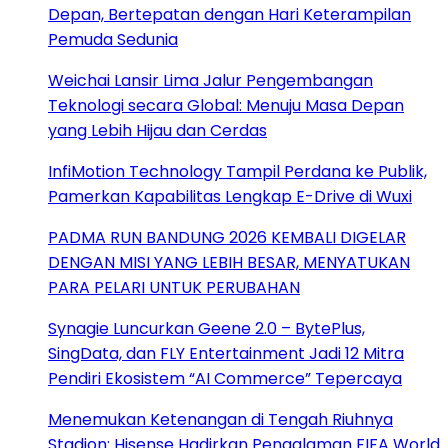
Depan, Bertepatan dengan Hari Keterampilan
Pemuda Sedunia
Weichai Lansir Lima Jalur Pengembangan
Teknologi secara Global: Menuju Masa Depan
yang Lebih Hijau dan Cerdas
InfiMotion Technology Tampil Perdana ke Publik,
Pamerkan Kapabilitas Lengkap E-Drive di Wuxi
PADMA RUN BANDUNG 2026 KEMBALI DIGELAR
DENGAN MISI YANG LEBIH BESAR, MENYATUKAN
PARA PELARI UNTUK PERUBAHAN
Synagie Luncurkan Geene 2.0 – BytePlus,
SingData, dan FLY Entertainment Jadi 12 Mitra
Pendiri Ekosistem “AI Commerce” Tepercaya
Menemukan Ketenangan di Tengah Riuhnya
Stadion: Hisense Hadirkan Pengalaman FIFA World