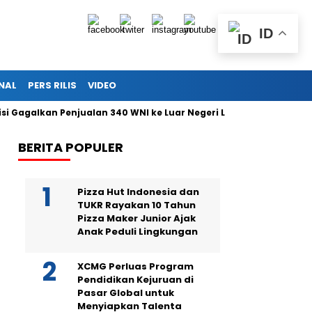
ID
NAL
PERS RILIS
VIDEO
Gagalkan Penjualan 340 WNI ke Luar Negeri Lewat Bandara Soetta
BERITA POPULER
Pizza Hut Indonesia dan
TUKR Rayakan 10 Tahun
Pizza Maker Junior Ajak
Anak Peduli Lingkungan
XCMG Perluas Program
Pendidikan Kejuruan di
Pasar Global untuk
Menyiapkan Talenta