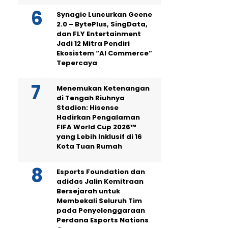
Synagie Luncurkan Geene
2.0 – BytePlus, SingData,
dan FLY Entertainment
Jadi 12 Mitra Pendiri
Ekosistem “AI Commerce”
Tepercaya
Menemukan Ketenangan
di Tengah Riuhnya
Stadion: Hisense
Hadirkan Pengalaman
FIFA World Cup 2026™
yang Lebih Inklusif di 16
Kota Tuan Rumah
Esports Foundation dan
adidas Jalin Kemitraan
Bersejarah untuk
Membekali Seluruh Tim
pada Penyelenggaraan
Perdana Esports Nations