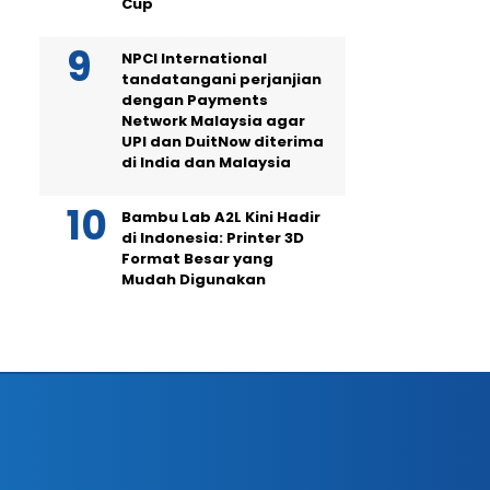
Cup
NPCI International
tandatangani perjanjian
dengan Payments
Network Malaysia agar
UPI dan DuitNow diterima
di India dan Malaysia
Bambu Lab A2L Kini Hadir
di Indonesia: Printer 3D
Format Besar yang
Mudah Digunakan