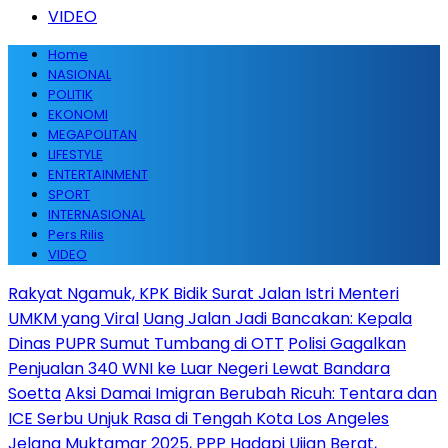
VIDEO
Home
NASIONAL
POLITIK
EKONOMI
MEGAPOLITAN
LIFESTYLE
ENTERTAINMENT
SPORT
INTERNASIONAL
Pers Rilis
VIDEO
Rakyat Ngamuk, KPK Bidik Surat Jalan Istri Menteri
UMKM yang Viral
Uang Jalan Jadi Bancakan: Kepala
Dinas PUPR Sumut Tumbang di OTT
Polisi Gagalkan
Penjualan 340 WNI ke Luar Negeri Lewat Bandara
Soetta
Aksi Damai Imigran Berubah Ricuh: Tentara dan
ICE Serbu Unjuk Rasa di Tengah Kota Los Angeles
Jelang Muktamar 2025, PPP Hadapi Ujian Berat,