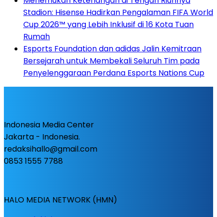
Menemukan Ketenangan di Tengah Riuhnya
Stadion: Hisense Hadirkan Pengalaman FIFA World
Cup 2026™ yang Lebih Inklusif di 16 Kota Tuan
Rumah
Esports Foundation dan adidas Jalin Kemitraan
Bersejarah untuk Membekali Seluruh Tim pada
Penyelenggaraan Perdana Esports Nations Cup
Indonesia Media Center
Jakarta - Indonesia.
redaksihallo@gmail.com
0853 1555 7788
HALO MEDIA NETWORK (HMN)