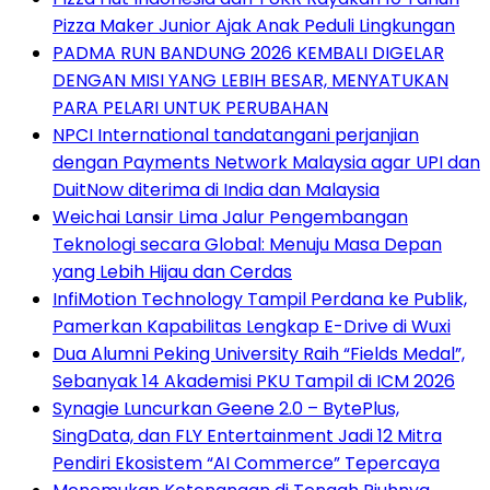
Pizza Maker Junior Ajak Anak Peduli Lingkungan
PADMA RUN BANDUNG 2026 KEMBALI DIGELAR
DENGAN MISI YANG LEBIH BESAR, MENYATUKAN
PARA PELARI UNTUK PERUBAHAN
NPCI International tandatangani perjanjian
dengan Payments Network Malaysia agar UPI dan
DuitNow diterima di India dan Malaysia
Weichai Lansir Lima Jalur Pengembangan
Teknologi secara Global: Menuju Masa Depan
yang Lebih Hijau dan Cerdas
InfiMotion Technology Tampil Perdana ke Publik,
Pamerkan Kapabilitas Lengkap E-Drive di Wuxi
Dua Alumni Peking University Raih “Fields Medal”,
Sebanyak 14 Akademisi PKU Tampil di ICM 2026
Synagie Luncurkan Geene 2.0 – BytePlus,
SingData, dan FLY Entertainment Jadi 12 Mitra
Pendiri Ekosistem “AI Commerce” Tepercaya