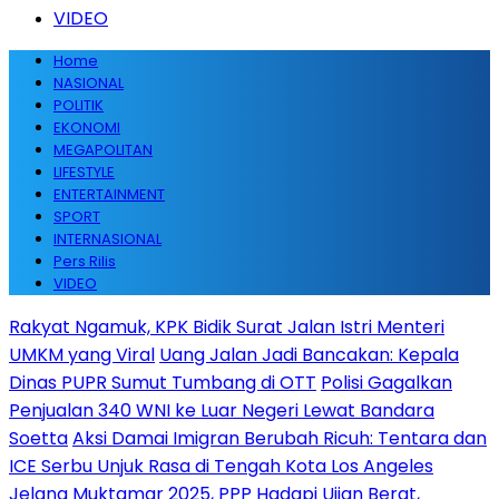
VIDEO
Home
NASIONAL
POLITIK
EKONOMI
MEGAPOLITAN
LIFESTYLE
ENTERTAINMENT
SPORT
INTERNASIONAL
Pers Rilis
VIDEO
Rakyat Ngamuk, KPK Bidik Surat Jalan Istri Menteri
UMKM yang Viral
Uang Jalan Jadi Bancakan: Kepala
Dinas PUPR Sumut Tumbang di OTT
Polisi Gagalkan
Penjualan 340 WNI ke Luar Negeri Lewat Bandara
Soetta
Aksi Damai Imigran Berubah Ricuh: Tentara dan
ICE Serbu Unjuk Rasa di Tengah Kota Los Angeles
Jelang Muktamar 2025, PPP Hadapi Ujian Berat,