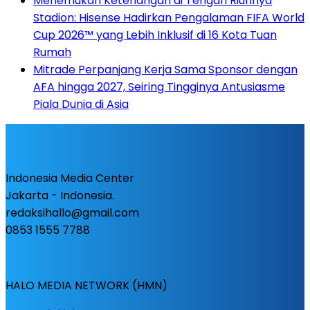
Menemukan Ketenangan di Tengah Riuhnya
Stadion: Hisense Hadirkan Pengalaman FIFA World
Cup 2026™ yang Lebih Inklusif di 16 Kota Tuan
Rumah
Mitrade Perpanjang Kerja Sama Sponsor dengan
AFA hingga 2027, Seiring Tingginya Antusiasme
Piala Dunia di Asia
Indonesia Media Center
Jakarta - Indonesia.
redaksihallo@gmail.com
0853 1555 7788
HALO MEDIA NETWORK (HMN)