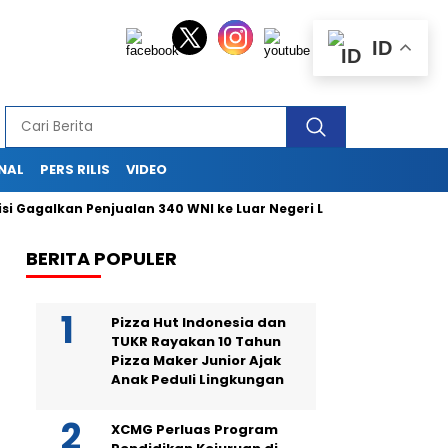
ID
NAL
PERS RILIS
VIDEO
 Gagalkan Penjualan 340 WNI ke Luar Negeri Lewat Bandara Soetta
BERITA POPULER
Pizza Hut Indonesia dan
TUKR Rayakan 10 Tahun
Pizza Maker Junior Ajak
Anak Peduli Lingkungan
XCMG Perluas Program