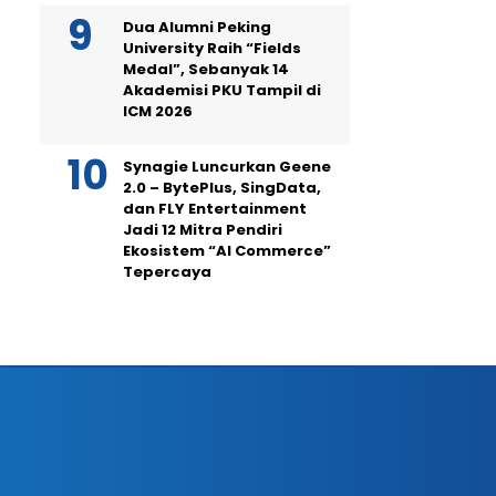
Dua Alumni Peking
University Raih “Fields
Medal”, Sebanyak 14
Akademisi PKU Tampil di
ICM 2026
Synagie Luncurkan Geene
2.0 – BytePlus, SingData,
dan FLY Entertainment
Jadi 12 Mitra Pendiri
Ekosistem “AI Commerce”
Tepercaya