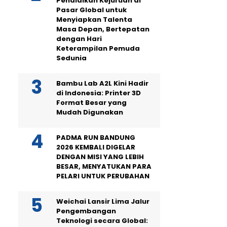
Pendidikan Kejuruan di
Pasar Global untuk
Menyiapkan Talenta
Masa Depan, Bertepatan
dengan Hari
Keterampilan Pemuda
Sedunia
Bambu Lab A2L Kini Hadir
di Indonesia: Printer 3D
Format Besar yang
Mudah Digunakan
PADMA RUN BANDUNG
2026 KEMBALI DIGELAR
DENGAN MISI YANG LEBIH
BESAR, MENYATUKAN PARA
PELARI UNTUK PERUBAHAN
Weichai Lansir Lima Jalur
Pengembangan
Teknologi secara Global: