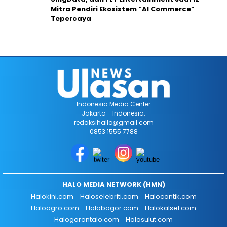
Mitra Pendiri Ekosistem “AI Commerce”
Tepercaya
Indonesia Media Center
Jakarta - Indonesia.
redaksihallo@gmail.com
0853 1555 7788
HALO MEDIA NETWORK (HMN)
Halokini.com
Haloselebriti.com
Halocantik.com
Haloagro.com
Halobogor.com
Halokalsel.com
Halogorontalo.com
Halosulut.com