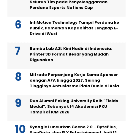
Seluruh Tim pada Penyelenggaraan
Perdana Esports Nations Cup
InfiMotion Technology Tampil Perdana ke
Publik, Pamerkan Kapabilitas Lengkap E-
Drive di Wuxi
Bambu Lab A2L Kini Hadir di Indonesia:
Printer 3D Format Besar yang Mudah
Digunakan
Mitrade Perpanjang Kerja Sama Sponsor
dengan AFA hingga 2027, Seiring
Tingginya Antusiasme Piala Dunia di Asia
Dua Alumni Peking University Raih “Fields
Medal”, Sebanyak 14 Akademisi PKU
Tampil di ICM 2026
Synagie Luncurkan Geene 2.0 – BytePlus,
SingData, dan FLY Entertainment Jadi 12