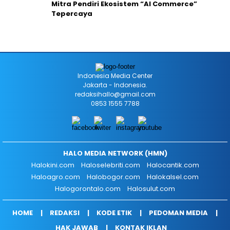
Mitra Pendiri Ekosistem “AI Commerce”
Tepercaya
Indonesia Media Center
Jakarta - Indonesia.
redaksihallo@gmail.com
0853 1555 7788
HALO MEDIA NETWORK (HMN)
Halokini.com
Haloselebriti.com
Halocantik.com
Haloagro.com
Halobogor.com
Halokalsel.com
Halogorontalo.com
Halosulut.com
HOME
REDAKSI
KODE ETIK
PEDOMAN MEDIA
HAK JAWAB
KONTAK IKLAN