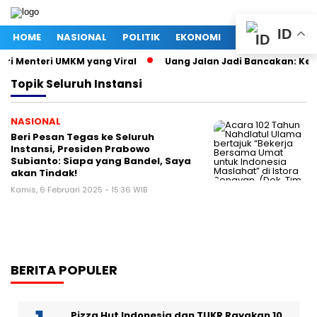
ID
HOME
NASIONAL
POLITIK
EKONOMI
MEGAPOLITAN
tri Menteri UMKM yang Viral
Uang Jalan Jadi Bancakan: Kep
Topik
Seluruh Instansi
NASIONAL
Beri Pesan Tegas ke Seluruh
Instansi, Presiden Prabowo
Subianto: Siapa yang Bandel, Saya
akan Tindak!
Kamis, 6 Februari 2025 - 15:36 WIB
BERITA POPULER
Pizza Hut Indonesia dan TUKR Rayakan 10