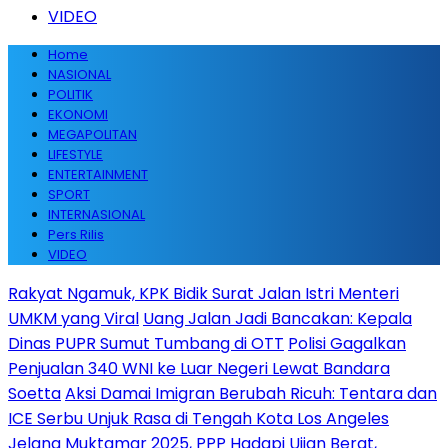
VIDEO
Home
NASIONAL
POLITIK
EKONOMI
MEGAPOLITAN
LIFESTYLE
ENTERTAINMENT
SPORT
INTERNASIONAL
Pers Rilis
VIDEO
Rakyat Ngamuk, KPK Bidik Surat Jalan Istri Menteri
UMKM yang Viral
Uang Jalan Jadi Bancakan: Kepala
Dinas PUPR Sumut Tumbang di OTT
Polisi Gagalkan
Penjualan 340 WNI ke Luar Negeri Lewat Bandara
Soetta
Aksi Damai Imigran Berubah Ricuh: Tentara dan
ICE Serbu Unjuk Rasa di Tengah Kota Los Angeles
Jelang Muktamar 2025, PPP Hadapi Ujian Berat,