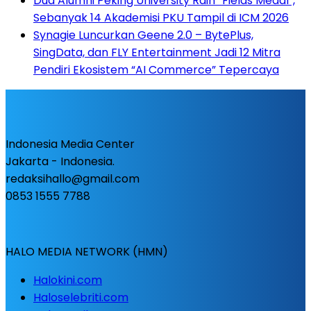
Dua Alumni Peking University Raih “Fields Medal”,
Sebanyak 14 Akademisi PKU Tampil di ICM 2026
Synagie Luncurkan Geene 2.0 – BytePlus,
SingData, dan FLY Entertainment Jadi 12 Mitra
Pendiri Ekosistem “AI Commerce” Tepercaya
Indonesia Media Center
Jakarta - Indonesia.
redaksihallo@gmail.com
0853 1555 7788
HALO MEDIA NETWORK (HMN)
Halokini.com
Haloselebriti.com