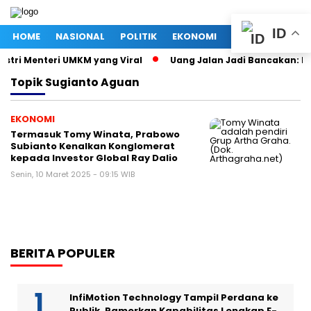
ID
HOME
NASIONAL
POLITIK
EKONOMI
MEGAPOLITAN
Istri Menteri UMKM yang Viral
Uang Jalan Jadi Bancakan: K
Topik
Sugianto Aguan
EKONOMI
Termasuk Tomy Winata, Prabowo
Subianto Kenalkan Konglomerat
kepada Investor Global Ray Dalio
Senin, 10 Maret 2025 - 09:15 WIB
BERITA POPULER
InfiMotion Technology Tampil Perdana ke
Publik, Pamerkan Kapabilitas Lengkap E-