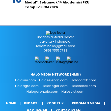
Medal”, Sebanyak 14 Akademisi PKU
Tampil di ICM 2026
Indonesia Media Center
Jakarta - Indonesia.
redaksihallo@gmail.com
0853 1555 7788
HALO MEDIA NETWORK (HMN)
Halokini.com
Haloselebriti.com
Halocantik.com
Haloagro.com
Halobogor.com
Halokalsel.com
Halogorontalo.com
Halosulut.com
HOME
REDAKSI
KODE ETIK
PEDOMAN MEDIA
HAK JAWAB
KONTAK IKLAN