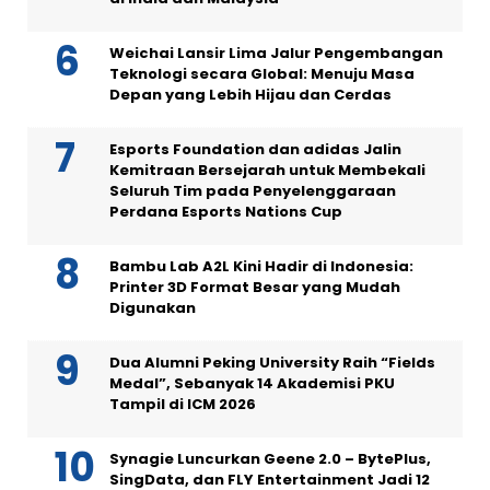
Weichai Lansir Lima Jalur Pengembangan
Teknologi secara Global: Menuju Masa
Depan yang Lebih Hijau dan Cerdas
Esports Foundation dan adidas Jalin
Kemitraan Bersejarah untuk Membekali
Seluruh Tim pada Penyelenggaraan
Perdana Esports Nations Cup
Bambu Lab A2L Kini Hadir di Indonesia:
Printer 3D Format Besar yang Mudah
Digunakan
Dua Alumni Peking University Raih “Fields
Medal”, Sebanyak 14 Akademisi PKU
Tampil di ICM 2026
Synagie Luncurkan Geene 2.0 – BytePlus,
SingData, dan FLY Entertainment Jadi 12