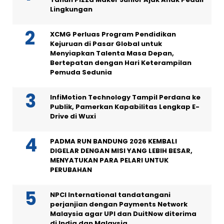
Lingkungan
XCMG Perluas Program Pendidikan
Kejuruan di Pasar Global untuk
Menyiapkan Talenta Masa Depan,
Bertepatan dengan Hari Keterampilan
Pemuda Sedunia
InfiMotion Technology Tampil Perdana ke
Publik, Pamerkan Kapabilitas Lengkap E-
Drive di Wuxi
PADMA RUN BANDUNG 2026 KEMBALI
DIGELAR DENGAN MISI YANG LEBIH BESAR,
MENYATUKAN PARA PELARI UNTUK
PERUBAHAN
NPCI International tandatangani
perjanjian dengan Payments Network
Malaysia agar UPI dan DuitNow diterima
di India dan Malaysia