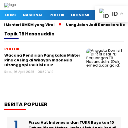
ID
HOME
NASIONAL
POLITIK
EKONOMI
MEGAPOLITAN
ri Menteri UMKM yang Viral
Uang Jalan Jadi Bancakan: Kepa
Topik
TB Hasanuddin
POLITIK
Wacana Pendirian Pangkalan Militer
Pihak Asing di Wilayah Indonesia
Ditanggapi Politisi PDIP
Rabu, 16 April 2025 - 08:32 WIB
BERITA POPULER
Pizza Hut Indonesia dan TUKR Rayakan 10
Tahun Pizza Maker Junior Ajak Anak Peduli