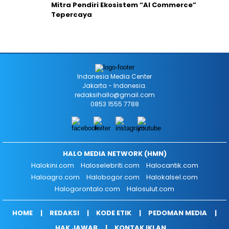
Mitra Pendiri Ekosistem “AI Commerce”
Tepercaya
Indonesia Media Center
Jakarta - Indonesia.
redaksihallo@gmail.com
0853 1555 7788
HALO MEDIA NETWORK (HMN)
Halokini.com
Haloselebriti.com
Halocantik.com
Haloagro.com
Halobogor.com
Halokalsel.com
Halogorontalo.com
Halosulut.com
HOME
REDAKSI
KODE ETIK
PEDOMAN MEDIA
HAK JAWAB
KONTAK IKLAN