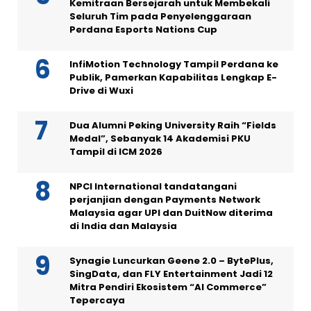
Kemitraan Bersejarah untuk Membekali
Seluruh Tim pada Penyelenggaraan
Perdana Esports Nations Cup
InfiMotion Technology Tampil Perdana ke
Publik, Pamerkan Kapabilitas Lengkap E-
Drive di Wuxi
Dua Alumni Peking University Raih “Fields
Medal”, Sebanyak 14 Akademisi PKU
Tampil di ICM 2026
NPCI International tandatangani
perjanjian dengan Payments Network
Malaysia agar UPI dan DuitNow diterima
di India dan Malaysia
Synagie Luncurkan Geene 2.0 – BytePlus,
SingData, dan FLY Entertainment Jadi 12
Mitra Pendiri Ekosistem “AI Commerce”
Tepercaya