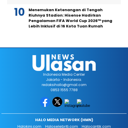
Menemukan Ketenangan di Tengah
Riuhnya Stadion: Hisense Hadirkan
Pengalaman FIFA World Cup 2026™ yang
Lebih Inklusif di 16 Kota Tuan Rumah
Indonesia Media Center
Jakarta - Indonesia.
redaksihallo@gmail.com
0853 1555 7788
HALO MEDIA NETWORK (HMN)
Halokini.com
Haloselebriti.com
Halocantik.com