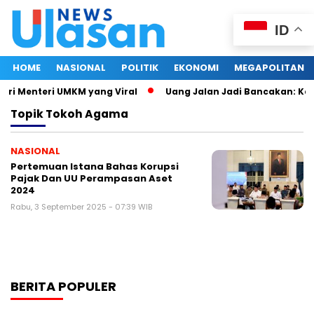
ID
HOME
NASIONAL
POLITIK
EKONOMI
MEGAPOLITAN
tri Menteri UMKM yang Viral
Uang Jalan Jadi Bancakan: Kep
Topik
Tokoh Agama
NASIONAL
Pertemuan Istana Bahas Korupsi
Pajak Dan UU Perampasan Aset
2024
Rabu, 3 September 2025 - 07:39 WIB
BERITA POPULER