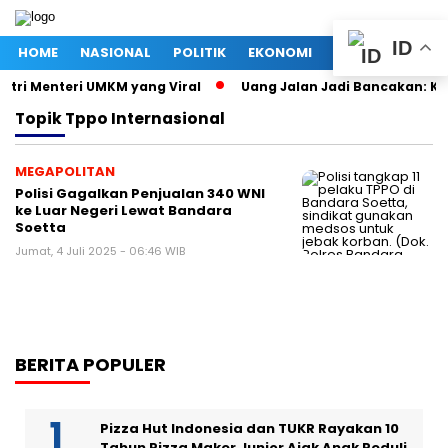
ID
HOME
NASIONAL
POLITIK
EKONOMI
MEGAPOLITAN
stri Menteri UMKM yang Viral
Uang Jalan Jadi Bancakan: Ke
Topik
Tppo Internasional
MEGAPOLITAN
Polisi Gagalkan Penjualan 340 WNI
ke Luar Negeri Lewat Bandara
Soetta
Jumat, 4 Juli 2025 - 06:46 WIB
BERITA POPULER
Pizza Hut Indonesia dan TUKR Rayakan 10
Tahun Pizza Maker Junior Ajak Anak Peduli