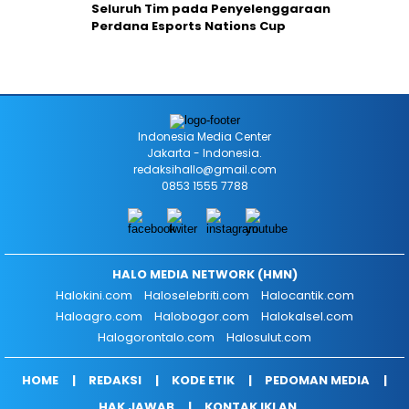
Seluruh Tim pada Penyelenggaraan
Perdana Esports Nations Cup
Indonesia Media Center
Jakarta - Indonesia.
redaksihallo@gmail.com
0853 1555 7788
HALO MEDIA NETWORK (HMN)
Halokini.com
Haloselebriti.com
Halocantik.com
Haloagro.com
Halobogor.com
Halokalsel.com
Halogorontalo.com
Halosulut.com
HOME
REDAKSI
KODE ETIK
PEDOMAN MEDIA
HAK JAWAB
KONTAK IKLAN