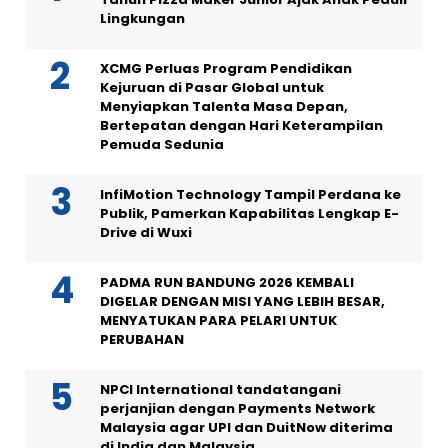
Lingkungan
XCMG Perluas Program Pendidikan
Kejuruan di Pasar Global untuk
Menyiapkan Talenta Masa Depan,
Bertepatan dengan Hari Keterampilan
Pemuda Sedunia
InfiMotion Technology Tampil Perdana ke
Publik, Pamerkan Kapabilitas Lengkap E-
Drive di Wuxi
PADMA RUN BANDUNG 2026 KEMBALI
DIGELAR DENGAN MISI YANG LEBIH BESAR,
MENYATUKAN PARA PELARI UNTUK
PERUBAHAN
NPCI International tandatangani
perjanjian dengan Payments Network
Malaysia agar UPI dan DuitNow diterima
di India dan Malaysia