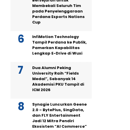
Bersejarah untuk
Membekali Seluruh Tim
pada Penyelenggaraan
Perdana Esports Nations
Cup
InfiMotion Technology
Tampil Perdana ke Publik,
Pamerkan Kapabilitas
Lengkap E-Drive di Wuxi
Dua Alumni Peking
University Raih “Fields
Medal”, Sebanyak 14
Akademisi PKU Tampil di
ICM 2026
Synagie Luncurkan Geene
2.0 – BytePlus, SingData,
dan FLY Entertainment
Jadi 12 Mitra Pendiri
Ekosistem “AI Commerce”