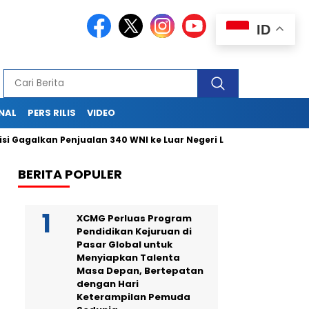
ID
NAL
PERS RILIS
VIDEO
 Gagalkan Penjualan 340 WNI ke Luar Negeri Lewat Bandara Soetta
BERITA POPULER
XCMG Perluas Program
Pendidikan Kejuruan di
Pasar Global untuk
Menyiapkan Talenta
Masa Depan, Bertepatan
dengan Hari
Keterampilan Pemuda