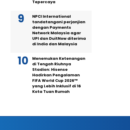
Tepercaya
NPCI International
tandatangani perjanjian
dengan Payments
Network Malaysia agar
UPI dan DuitNow diterima
di India dan Malaysia
Menemukan Ketenangan
di Tengah Riuhnya
Stadion: Hisense
Hadirkan Pengalaman
FIFA World Cup 2026™
yang Lebih Inklusif di 16
Kota Tuan Rumah