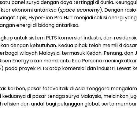
atu panel surya dengan daya tertinggi di dunia. Keunggul
ektor ekonomi antariksa (
space economy
). Dengan rasi
angat tipis, Hyper-ion Pro HJT menjadi solusi energi yang
gan energi di bidang antariksa.
ngkap untuk sistem PLTS komersial, industri, dan residen
ikan dengan kebutuhan. Kedua pihak telah memiliki dasar
erbagai wilayah Malaysia, termasuk Kedah, Penang, dan 
Risen Energy akan membantu Eco Persona meningkatkan e
) pada proyek PLTS atap komersial dan industri. Lewat k
litas karbon, pasar fotovoltaik di Asia Tenggara mengala
keduanya di pasar tenaga surya Malaysia, melainkan juga
bih efisien dan andal bagi pelanggan global, serta memb