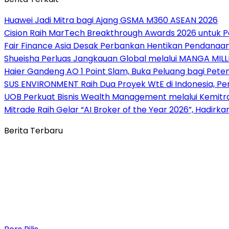
Huawei Jadi Mitra bagi Ajang GSMA M360 ASEAN 2026
Cision Raih MarTech Breakthrough Awards 2026 untuk Pem
Fair Finance Asia Desak Perbankan Hentikan Pendanaan
Shueisha Perluas Jangkauan Global melalui MANGA MILL
Haier Gandeng AO 1 Point Slam, Buka Peluang bagi Pete
SUS ENVIRONMENT Raih Dua Proyek WtE di Indonesia, Pe
UOB Perkuat Bisnis Wealth Management melalui Kemitraan
Mitrade Raih Gelar “AI Broker of the Year 2026”, Hadirka
Berita Terbaru