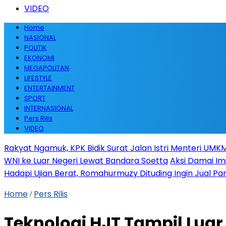
VIDEO
Home
NASIONAL
POLITIK
EKONOMI
MEGAPOLITAN
LIFESTYLE
ENTERTAINMENT
SPORT
INTERNASIONAL
Pers Rilis
VIDEO
Rakyat Ngamuk, KPK Bidik Surat Jalan Istri Menteri UMKM
WNI ke Luar Negeri Lewat Bandara Soetta
Aksi Damai Im
Hadapi Ujian Berat, Romahurmuzy Dituding Ingin Jual Par
Home
Pers Rilis
/
Teknologi HJT Tampil Luar