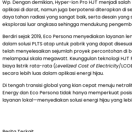
Wp. Dengan demikian, Hyper-ion Pro HJT menjadi salah s
aplikasi di darat, namun juga berpotensi diterapkan di s
daya tahan radiasi yang sangat baik, serta desain yang s
eksplorasi luar angkasa sehingga mendukung pengemban
Berdiri sejak 2019, Eco Persona menyediakan layanan le
dalam solusi PLTS atap untuk pabrik yang dapat disesua
telah menyelesaikan sejumlah proyek percontohan di b
melampaui skala megawatt. Keunggulan teknologi HJT 
biaya listrik rata-rata (
Levelized Cost of Electricity
/LCOE
secara lebih luas dalam aplikasi energi hijau.
Di tengah transisi global yang kian cepat menuju netra
Energy dan Eco Persona tidak hanya memperkuat posisi 
layanan lokal—menyediakan solusi energi hijau yang le
Berita Terkait