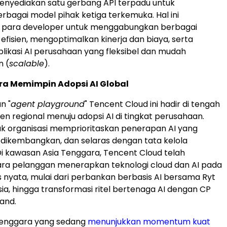
menyediakan satu gerbang API terpadu untuk
bagai model pihak ketiga terkemuka. Hal ini
para developer untuk menggabungkan berbagai
efisien, mengoptimalkan kinerja dan biaya, serta
ikasi AI perusahaan yang fleksibel dan mudah
 (
scalable
).
ra Memimpin Adopsi AI Global
n "
agent playground
" Tencent Cloud ini hadir di tengah
en regional menuju adopsi AI di tingkat perusahaan.
yak organisasi memprioritaskan penerapan AI yang
dikembangkan, dan selaras dengan tata kelola
i kawasan Asia Tenggara, Tencent Cloud telah
a pelanggan menerapkan teknologi cloud dan AI pada
is nyata, mulai dari perbankan berbasis AI bersama Ryt
sia, hingga transformasi ritel bertenaga AI dengan CP
land.
 Tenggara yang sedang
menunjukkan momentum kuat