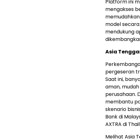
Platform ini 
mengakses ber
memudahkan 
model secara 
mendukung apl
dikembangkan
Asia Tengga
Perkembanga
pergeseran tr
Saat ini, ban
aman, mudah 
perusahaan. D
membantu par
skenario bisn
Bank di Malay
AXTRA di Thai
Melihat Asia