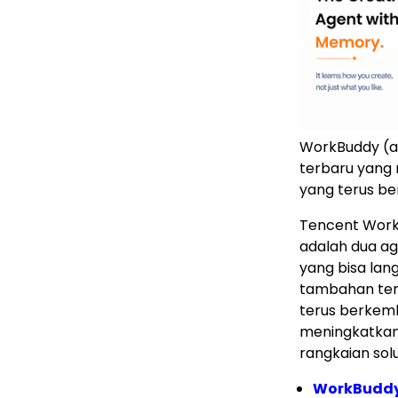
WorkBuddy (a
terbaru yang 
yang terus be
Tencent Work
adalah dua ag
yang bisa la
tambahan terb
terus berkemb
meningkatkan e
rangkaian sol
WorkBudd