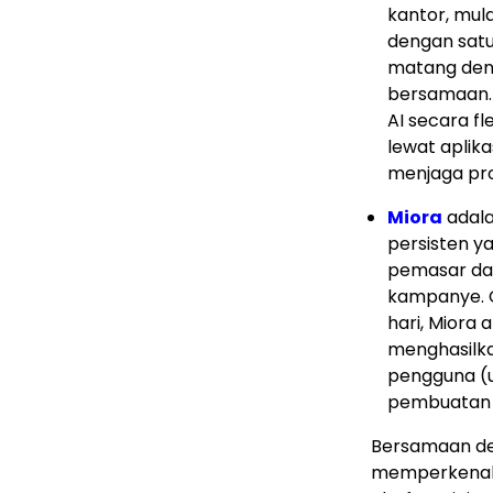
kantor, mul
dengan satu
matang den
bersamaan.
AI secara fle
lewat aplika
menjaga pro
Miora
adala
persisten y
pemasar dal
kampanye. C
hari, Miora
menghasilkan
pengguna (u
pembuatan k
Bersamaan de
memperkenal