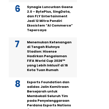
Synagie Luncurkan Geene
2.0 – BytePlus, SingData,
dan FLY Entertainment
Jadi 12 Mitra Pendiri
Ekosistem “AI Commerce”
Tepercaya
Menemukan Ketenangan
di Tengah Riuhnya
Stadion: Hisense
Hadirkan Pengalaman
FIFA World Cup 2026™
yang Lebih Inklusif di 16
Kota Tuan Rumah
Esports Foundation dan
adidas Jalin Kemitraan
Bersejarah untuk
Membekali Seluruh Tim
pada Penyelenggaraan
Perdana Esports Nations