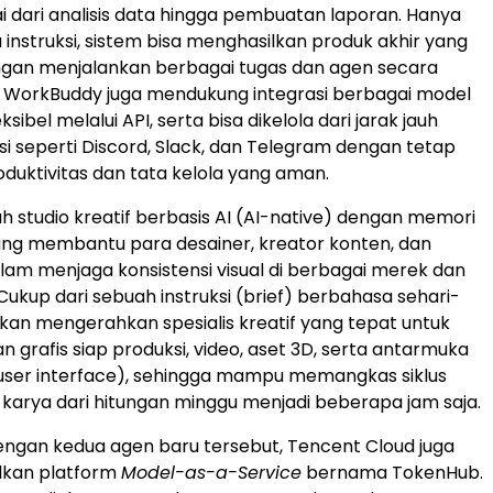
ai dari analisis data hingga pembuatan laporan. Hanya
 instruksi, sistem bisa menghasilkan produk akhir yang
gan menjalankan berbagai tugas dan agen secara
 WorkBuddy juga mendukung integrasi berbagai model
ksibel melalui API, serta bisa dikelola dari jarak jauh
si seperti Discord, Slack, dan Telegram dengan tetap
duktivitas dan tata kelola yang aman.
h studio kreatif berbasis AI (AI-native) dengan memori
ang membantu para desainer, kreator konten, dan
am menjaga konsistensi visual di berbagai merek dan
ukup dari sebuah instruksi (brief) berbahasa sehari-
 akan mengerahkan spesialis kreatif yang tepat untuk
 grafis siap produksi, video, aset 3D, serta antarmuka
ser interface), sehingga mampu memangkas siklus
arya dari hitungan minggu menjadi beberapa jam saja.
ngan kedua agen baru tersebut, Tencent Cloud juga
kan platform
Model-as-a-Service
bernama TokenHub.