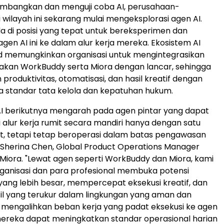
bangkan dan menguji coba AI, perusahaan-
 wilayah ini sekarang mulai mengeksplorasi agen AI.
 di posisi yang tepat untuk bereksperimen dan
en AI ini ke dalam alur kerja mereka. Ekosistem AI
d memungkinkan organisasi untuk mengintegrasikan
kan WorkBuddy serta Miora dengan lancar, sehingga
produktivitas, otomatisasi, dan hasil kreatif dengan
 standar tata kelola dan kepatuhan hukum.
AI berikutnya mengarah pada agen pintar yang dapat
alur kerja rumit secara mandiri hanya dengan satu
t, tetapi tetap beroperasi dalam batas pengawasan
r Sherina Chen, Global Product Operations Manager
iora. "Lewat agen seperti WorkBuddy dan Miora, kami
anisasi dan para profesional membuka potensi
 yang lebih besar, mempercepat eksekusi kreatif, dan
l yang terukur dalam lingkungan yang aman dan
ini mengalihkan beban kerja yang padat eksekusi ke agen
mereka dapat meningkatkan standar operasional harian