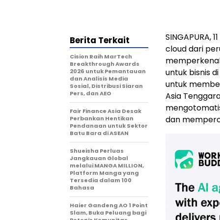
SINGAPURA, 11 
Berita Terkait
cloud dari per
Cision Raih MarTech
memperkenalka
Breakthrough Awards
untuk bisnis d
2026 untuk Pemantauan
dan Analisis Media
untuk member
Sosial, Distribusi Siaran
Pers, dan AEO
Asia Tenggara
mengotomatisa
Fair Finance Asia Desak
dan mempercep
Perbankan Hentikan
Pendanaan untuk Sektor
Batu Bara di ASEAN
Shueisha Perluas
Jangkauan Global
melalui MANGA MILLION,
Platform Manga yang
Tersedia dalam 100
Bahasa
Haier Gandeng AO 1 Point
Slam, Buka Peluang bagi