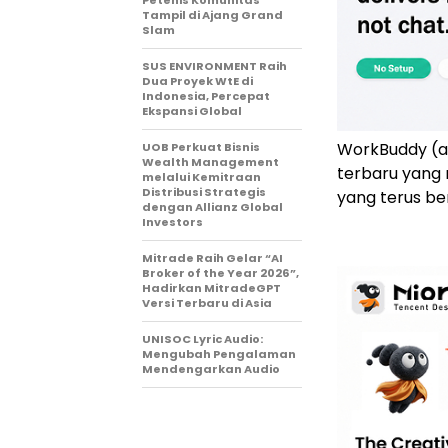
Petenis Komunitas
Tampil di Ajang Grand
Slam
SUS ENVIRONMENT Raih
Dua Proyek WtE di
Indonesia, Percepat
Ekspansi Global
WorkBuddy (a
UOB Perkuat Bisnis
Wealth Management
terbaru yang 
melalui Kemitraan
Distribusi Strategis
yang terus be
dengan Allianz Global
Investors
Mitrade Raih Gelar “AI
Broker of the Year 2026”,
Hadirkan MitradeGPT
Versi Terbaru di Asia
UNISOC Lyric Audio:
Mengubah Pengalaman
Mendengarkan Audio