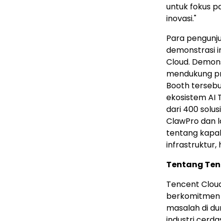
untuk fokus 
inovasi."
Para pengunju
demonstrasi i
Cloud. Demons
mendukung pro
Booth tersebu
ekosistem AI 
dari 400 solu
ClawPro dan 
tentang kapab
infrastruktur,
Tentang Ten
Tencent Cloud
berkomitmen u
masalah di du
industri cerda