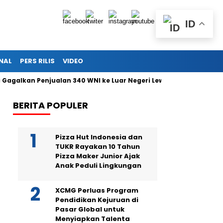
ID
NAL
PERS RILIS
VIDEO
kan Penjualan 340 WNI ke Luar Negeri Lewat Bandara Soetta
BERITA POPULER
Pizza Hut Indonesia dan
TUKR Rayakan 10 Tahun
Pizza Maker Junior Ajak
Anak Peduli Lingkungan
XCMG Perluas Program
Pendidikan Kejuruan di
Pasar Global untuk
Menyiapkan Talenta