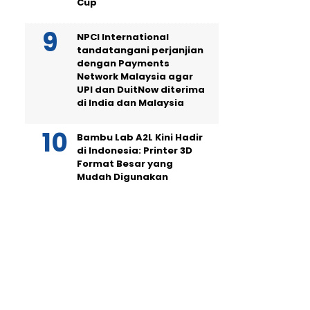
Cup
NPCI International
tandatangani perjanjian
dengan Payments
Network Malaysia agar
UPI dan DuitNow diterima
di India dan Malaysia
Bambu Lab A2L Kini Hadir
di Indonesia: Printer 3D
Format Besar yang
Mudah Digunakan