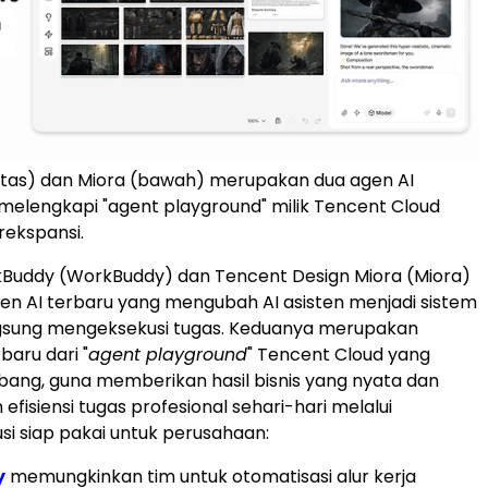
tas) dan Miora (bawah) merupakan dua agen AI
melengkapi "agent playground" milik Tencent Cloud
rekspansi.
Buddy (WorkBuddy) dan Tencent Design Miora (Miora)
en AI terbaru yang mengubah AI asisten menjadi sistem
ngsung mengeksekusi tugas. Keduanya merupakan
aru dari "
agent playground
" Tencent Cloud yang
ang, guna memberikan hasil bisnis yang nyata dan
fisiensi tugas profesional sehari-hari melalui
usi siap pakai untuk perusahaan:
y
memungkinkan tim untuk otomatisasi alur kerja