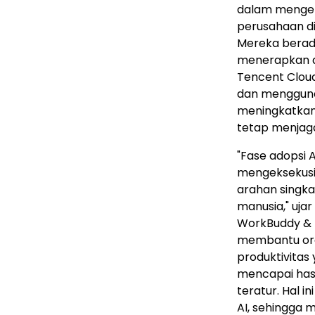
dalam mengem
perusahaan di
Mereka berada
menerapkan ag
Tencent Clou
dan mengguna
meningkatkan 
tetap menjaga
"Fase adopsi 
mengeksekusi 
arahan singka
manusia," uja
WorkBuddy & M
membantu org
produktivitas
mencapai hasi
teratur. Hal 
AI, sehingga 