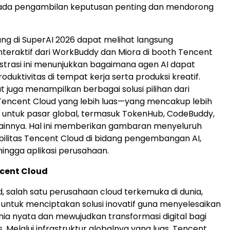
pada pengambilan keputusan penting dan mendorong
ng di SuperAI 2026 dapat melihat langsung
nteraktif dari WorkBuddy dan Miora di booth Tencent
trasi ini menunjukkan bagaimana agen AI dapat
duktivitas di tempat kerja serta produksi kreatif.
t juga menampilkan berbagai solusi pilihan dari
Tencent Cloud yang lebih luas—yang mencakup lebih
si untuk pasar global, termasuk TokenHub, CodeBuddy,
lainnya. Hal ini memberikan gambaran menyeluruh
ilitas Tencent Cloud di bidang pengembangan AI,
 hingga aplikasi perusahaan.
cent Cloud
, salah satu perusahaan cloud terkemuka di dunia,
ntuk menciptakan solusi inovatif guna menyelesaikan
nia nyata dan mewujudkan transformasi digital bagi
s. Melalui infrastruktur globalnya yang luas, Tencent