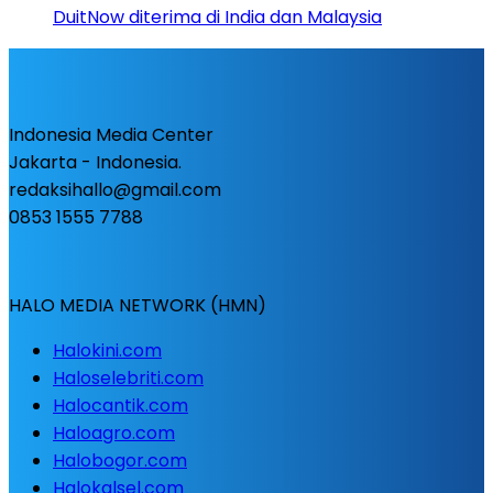
DuitNow diterima di India dan Malaysia
Indonesia Media Center
Jakarta - Indonesia.
redaksihallo@gmail.com
0853 1555 7788
HALO MEDIA NETWORK (HMN)
Halokini.com
Haloselebriti.com
Halocantik.com
Haloagro.com
Halobogor.com
Halokalsel.com