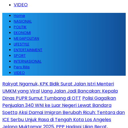
VIDEO
Home
NASIONAL
POLITIK
EKONOMI
MEGAPOLITAN
LIFESTYLE
ENTERTAINMENT
SPORT
INTERNASIONAL
Pers Rilis
VIDEO
Rakyat Ngamuk, KPK Bidik Surat Jalan Istri Menteri
UMKM yang Viral
Uang Jalan Jadi Bancakan: Kepala
Dinas PUPR Sumut Tumbang di OTT
Polisi Gagalkan
Penjualan 340 WNI ke Luar Negeri Lewat Bandara
Soetta
Aksi Damai Imigran Berubah Ricuh: Tentara dan
ICE Serbu Unjuk Rasa di Tengah Kota Los Angeles
Jelang Muktamar 2025, PPP Hadapi Ujian Berat,