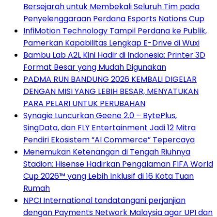
Bersejarah untuk Membekali Seluruh Tim pada
Penyelenggaraan Perdana Esports Nations Cup
InfiMotion Technology Tampil Perdana ke Publik,
Pamerkan Kapabilitas Lengkap E-Drive di Wuxi
Bambu Lab A2L Kini Hadir di Indonesia: Printer 3D
Format Besar yang Mudah Digunakan
PADMA RUN BANDUNG 2026 KEMBALI DIGELAR
DENGAN MISI YANG LEBIH BESAR, MENYATUKAN
PARA PELARI UNTUK PERUBAHAN
Synagie Luncurkan Geene 2.0 – BytePlus,
SingData, dan FLY Entertainment Jadi 12 Mitra
Pendiri Ekosistem “AI Commerce” Tepercaya
Menemukan Ketenangan di Tengah Riuhnya
Stadion: Hisense Hadirkan Pengalaman FIFA World
Cup 2026™ yang Lebih Inklusif di 16 Kota Tuan
Rumah
NPCI International tandatangani perjanjian
dengan Payments Network Malaysia agar UPI dan