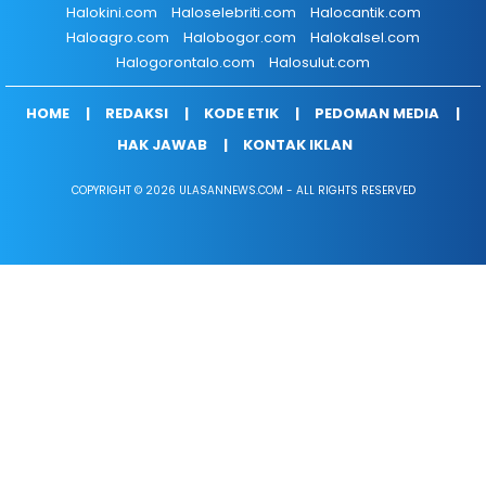
Halokini.com
Haloselebriti.com
Halocantik.com
Haloagro.com
Halobogor.com
Halokalsel.com
Halogorontalo.com
Halosulut.com
HOME
REDAKSI
KODE ETIK
PEDOMAN MEDIA
HAK JAWAB
KONTAK IKLAN
COPYRIGHT © 2026 ULASANNEWS.COM - ALL RIGHTS RESERVED