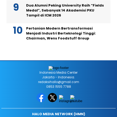
Dua Alumni Peking University Raih “Fields
Medal”, Sebanyak 14 Akademisi PKU
Tampil di ICM 2026
Pertanian Modern Bertransformasi
Menjadi Industri Berteknologi Tinggi:
Chairman, Wens Foodstuff Group
Indonesia Media Center
Jakarta - Indonesia.
redaksihallo@gmail.com
0853 1555 7788
HALO MEDIA NETWORK (HMN)