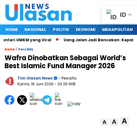
ID
HOME
NASIONAL
POLITIK
EKONOMI
MEGAPOLITAN
nteri UMKM yang Viral
Uang Jalan Jadi Bancakan: Kepala D
/
Home
Pers Rilis
Wafra Dinobatkan Sebagai World’s
Best Islamic Fund Manager 2026
Tim Ulasan News
- Pewarta
Kamis, 18 Juni 2026
- 03:26 WIB
A
A
A