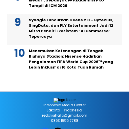
Medal”, Sebanyak 14 Akademisi PKU
Tampil di ICM 2026
Synagie Luncurkan Geene 2.0 – BytePlus,
SingData, dan FLY Entertainment Jadi 12
Mitra Pendiri Ekosistem “AI Commerce”
Tepercaya
Menemukan Ketenangan di Tengah
Riuhnya Stadion: Hisense Hadirkan
Pengalaman FIFA World Cup 2026™ yang
Lebih Inklusif di 16 Kota Tuan Rumah
Indonesia Media Center
Jakarta - Indonesia.
redaksihallo@gmail.com
0853 1555 7788