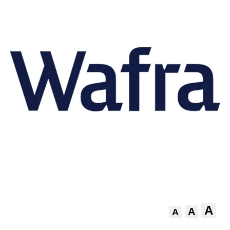
A
A
A