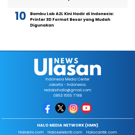
Bambu Lab A2L Kini Hadir di Indonesia:
Printer 3D Format Besar yang Mudah
Digunakan
Indonesia Media Center
Jakarta - Indonesia.
redaksihallo@gmail.com
0853 1555 7788
HALO MEDIA NETWORK (HMN)
Halokini.com
Haloselebriti.com
Halocantik.com