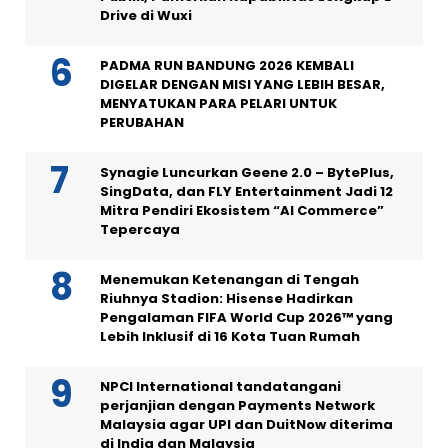
Drive di Wuxi
PADMA RUN BANDUNG 2026 KEMBALI
DIGELAR DENGAN MISI YANG LEBIH BESAR,
MENYATUKAN PARA PELARI UNTUK
PERUBAHAN
Synagie Luncurkan Geene 2.0 – BytePlus,
SingData, dan FLY Entertainment Jadi 12
Mitra Pendiri Ekosistem “AI Commerce”
Tepercaya
Menemukan Ketenangan di Tengah
Riuhnya Stadion: Hisense Hadirkan
Pengalaman FIFA World Cup 2026™ yang
Lebih Inklusif di 16 Kota Tuan Rumah
NPCI International tandatangani
perjanjian dengan Payments Network
Malaysia agar UPI dan DuitNow diterima
di India dan Malaysia