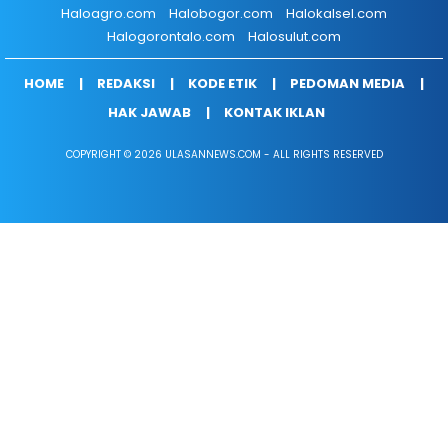
Haloagro.com
Halobogor.com
Halokalsel.com
Halogorontalo.com
Halosulut.com
HOME
REDAKSI
KODE ETIK
PEDOMAN MEDIA
HAK JAWAB
KONTAK IKLAN
COPYRIGHT © 2026 ULASANNEWS.COM - ALL RIGHTS RESERVED