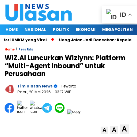
ID
HOME
NASIONAL
POLITIK
EKONOMI
MEGAPOLITAN
ri UMKM yang Viral
Uang Jalan Jadi Bancakan: Kepala Dina
/
Home
Pers Rilis
WIZ.AI Luncurkan Wizlynn: Platform
“Multi-Agent Inbound” untuk
Perusahaan
Tim Ulasan News
- Pewarta
Rabu, 20 Mei 2026
- 03:17 WIB
A
A
A