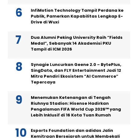
InfiMotion Technology Tampil Perdana ke
Publik, Pamerkan Kapabilitas Lengkap E-
Drive di Wuxi
Dua Alumni Peking University Raih “Fields
Medal”, Sebanyak 14 Akademisi PKU
Tampil di ICM 2026
Synagie Luncurkan Geene 2.0 – BytePlus,
SingData, dan FLY Entertainment Jadi 12
Mitra Pendiri Ekosistem “AI Commerce”
Tepercaya
Menemukan Ketenangan di Tengah
Riuhnya Stadion: Hisense Hadirkan
Pengalaman FIFA World Cup 2026™ yang
Lebih Inklusif di 16 Kota Tuan Rumah
Esports Foundation dan adidas Jalin
Kemitraan Bersejarah untuk Membekali