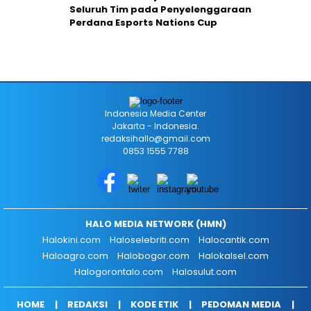
Seluruh Tim pada Penyelenggaraan
Perdana Esports Nations Cup
Indonesia Media Center
Jakarta - Indonesia.
redaksihallo@gmail.com
0853 1555 7788
HALO MEDIA NETWORK (HMN)
Halokini.com
Haloselebriti.com
Halocantik.com
Haloagro.com
Halobogor.com
Halokalsel.com
Halogorontalo.com
Halosulut.com
HOME
REDAKSI
KODE ETIK
PEDOMAN MEDIA