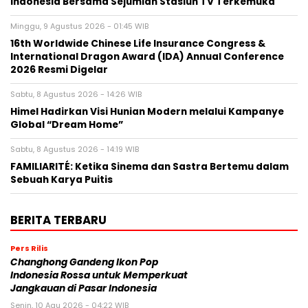
Indonesia Bersama Sejumlah Stasiun TV Terkemuka
Minggu, 9 Agustus 2026 - 01:45 WIB
16th Worldwide Chinese Life Insurance Congress &
International Dragon Award (IDA) Annual Conference
2026 Resmi Digelar
Sabtu, 8 Agustus 2026 - 14:26 WIB
Himel Hadirkan Visi Hunian Modern melalui Kampanye
Global “Dream Home”
Sabtu, 8 Agustus 2026 - 14:19 WIB
FAMILIARITÉ: Ketika Sinema dan Sastra Bertemu dalam
Sebuah Karya Puitis
BERITA TERBARU
Pers Rilis
Changhong Gandeng Ikon Pop
Indonesia Rossa untuk Memperkuat
Jangkauan di Pasar Indonesia
Senin, 10 Agu 2026 - 04:22 WIB