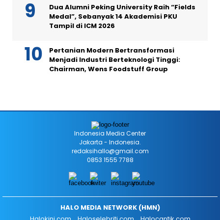
Dua Alumni Peking University Raih “Fields
Medal”, Sebanyak 14 Akademisi PKU
Tampil di ICM 2026
Pertanian Modern Bertransformasi
Menjadi Industri Berteknologi Tinggi:
Chairman, Wens Foodstuff Group
Indonesia Media Center
Jakarta - Indonesia.
redaksihallo@gmail.com
0853 1555 7788
HALO MEDIA NETWORK (HMN)
Halokini.com
Haloselebriti.com
Halocantik.com