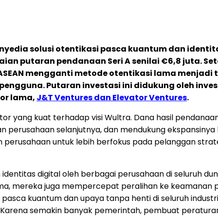
nyedia solusi otentikasi pasca kuantum dan identit
ian putaran pendanaan Seri A senilai €6,8 juta.
Set
EAN mengganti metode otentikasi lama menjadi t
guna. Putaran investasi ini didukung oleh invest
tor lama,
J&T Ventures dan Elevator Ventures
.
r yang kuat terhadap visi Wultra. Dana hasil pendanaa
an perusahaan selanjutnya, dan mendukung ekspansinya k
erusahaan untuk lebih berfokus pada pelanggan strateg
m identitas digital oleh berbagai perusahaan di seluruh d
ma, mereka juga mempercepat peralihan ke keamanan pas
 pasca kuantum dan upaya tanpa henti di seluruh indust
i. Karena semakin banyak pemerintah, pembuat peratu