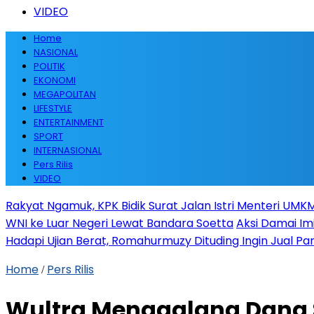
VIDEO
Home
NASIONAL
POLITIK
EKONOMI
MEGAPOLITAN
LIFESTYLE
ENTERTAINMENT
SPORT
INTERNASIONAL
Pers Rilis
VIDEO
Rakyat Ngamuk, KPK Bidik Surat Jalan Istri Menteri UMKM
WNI ke Luar Negeri Lewat Bandara Soetta
Aksi Damai Im
Hadapi Ujian Berat, Romahurmuzy Dituding Ingin Jual Par
Home
Pers Rilis
/
Wultra Menggalang Dana Se