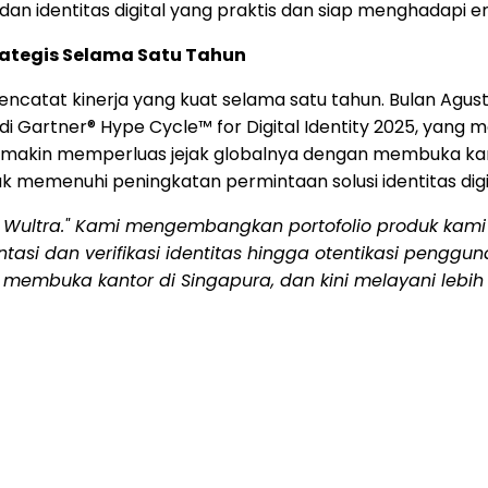
i dan identitas digital yang praktis dan siap menghadapi 
rategis Selama Satu Tahun
ncatat kinerja yang kuat selama satu tahun. Bulan Agus
di Gartner® Hype Cycle™ for Digital Identity 2025, ya
 semakin memperluas jejak globalnya dengan membuka kant
uk memenuhi peningkatan permintaan solusi identitas dig
i Wultra." Kami mengembangkan portofolio produk kam
entasi dan verifikasi identitas hingga otentikasi penggun
embuka kantor di Singapura, dan kini melayani lebih da