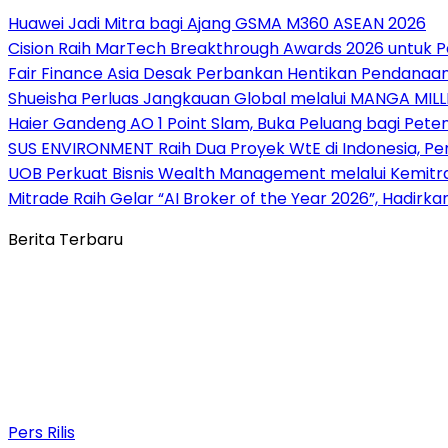
Huawei Jadi Mitra bagi Ajang GSMA M360 ASEAN 2026
Cision Raih MarTech Breakthrough Awards 2026 untuk Pem
Fair Finance Asia Desak Perbankan Hentikan Pendanaan
Shueisha Perluas Jangkauan Global melalui MANGA MILL
Haier Gandeng AO 1 Point Slam, Buka Peluang bagi Pete
SUS ENVIRONMENT Raih Dua Proyek WtE di Indonesia, Pe
UOB Perkuat Bisnis Wealth Management melalui Kemitraan
Mitrade Raih Gelar “AI Broker of the Year 2026”, Hadirka
Berita Terbaru
Pers Rilis