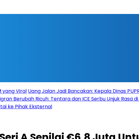
 yang Viral
Uang Jalan Jadi Bancakan: Kepala Dinas PU
igran Berubah Ricuh: Tentara dan ICE Serbu Unjuk Rasa d
tai ke Pihak Eksternal
ri A Senilai €6,8 Juta Unt