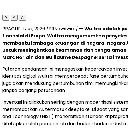
A
A
A
PRAGUE
,
1 Juli, 2026
/PRNewswire/ —
Wultra adalah pe
finansial di Eropa. Wultra mengumumkan penyelesa
membantu lembaga keuangan di negara-negara AS
untuk meningkatkan keamanan dan pengalaman peng
Marc Norlain dan Guillaume Despagne; serta inves
Putaran pendanaan ini menegaskan kepercayaan investo
identitas digital Wultra, mempercepat fase pertumbuh
juga akan mendukung pertumbuhan tim, memungkinkan p
jangka panjang perusahaan.
Investasi ini dilakukan seiring dengan modernisasi siste
memanfaatkan AI, termasuk deepfake. Di saat yang sa
and Technology (NIST) menerbitkan standar kriptografi
ditetapkan oleh pemerintah dan badan-badan industr