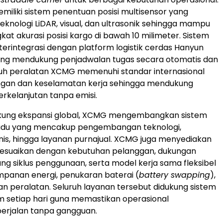
liki sistem penentuan posisi multisensor yang
nologi LiDAR, visual, dan ultrasonik sehingga mampu
at akurasi posisi kargo di bawah 10 milimeter. Sistem
 terintegrasi dengan platform logistik cerdas Hanyun
ang mendukung penjadwalan tugas secara otomatis dan
ruh peralatan XCMG memenuhi standar internasional
ungan dan keselamatan kerja sehingga mendukung
erkelanjutan tanpa emisi.
ung ekspansi global, XCMG mengembangkan sistem
adu yang mencakup pengembangan teknologi,
snis, hingga layanan purnajual. XCMG juga menyediakan
isesuaikan dengan kebutuhan pelanggan, dukungan
ang siklus penggunaan, serta model kerja sama fleksibel
mpanan energi, penukaran baterai (
battery swapping
),
 peralatan. Seluruh layanan tersebut didukung sistem
m setiap hari guna memastikan operasional
berjalan tanpa gangguan.