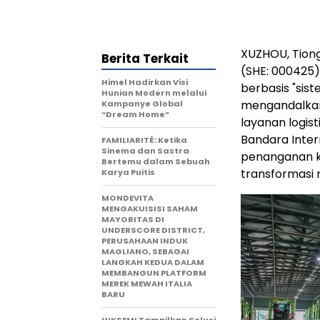
XUZHOU, Tion
Berita Terkait
(SHE: 000425)
Himel Hadirkan Visi
berbasis "sis
Hunian Modern melalui
mengandalkan
Kampanye Global
“Dream Home”
layanan logist
Bandara Inter
FAMILIARITÉ: Ketika
Sinema dan Sastra
penanganan k
Bertemu dalam Sebuah
transformasi 
Karya Puitis
MONDEVITA
MENGAKUISISI SAHAM
MAYORITAS DI
UNDERSCORE DISTRICT,
PERUSAHAAN INDUK
MAGLIANO, SEBAGAI
LANGKAH KEDUA DALAM
MEMBANGUN PLATFORM
MEREK MEWAH ITALIA
BARU