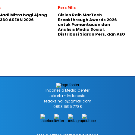
s
Pers Rilis
Jadi Mitra bagi Ajang
Cision Raih MarTech
360 ASEAN 2026
Breakthrough Awards 2026
untuk Pemantauan dan
Analisis Media Sosial,
Distribusi Siaran Pers, dan AEO
Indonesia Media Center
Jakarta - Indonesia.
redaksihallo@gmail.com
0853 1555 7788