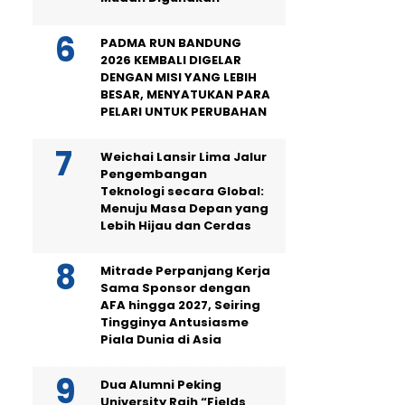
PADMA RUN BANDUNG
2026 KEMBALI DIGELAR
DENGAN MISI YANG LEBIH
BESAR, MENYATUKAN PARA
PELARI UNTUK PERUBAHAN
Weichai Lansir Lima Jalur
Pengembangan
Teknologi secara Global:
Menuju Masa Depan yang
Lebih Hijau dan Cerdas
Mitrade Perpanjang Kerja
Sama Sponsor dengan
AFA hingga 2027, Seiring
Tingginya Antusiasme
Piala Dunia di Asia
Dua Alumni Peking
University Raih “Fields