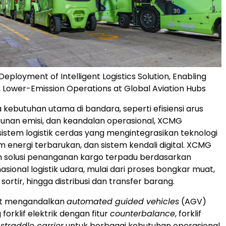
ployment of Intelligent Logistics Solution, Enabling
t, Lower-Emission Operations at Global Aviation Hubs
 kebutuhan utama di bandara, seperti efisiensi arus
unan emisi, dan keandalan operasional, XCMG
tem logistik cerdas yang mengintegrasikan teknologi
m energi terbarukan, dan sistem kendali digital. XCMG
 solusi penanganan kargo terpadu berdasarkan
asional logistik udara, mulai dari proses bongkar muat,
ortir, hingga distribusi dan transfer barang.
but mengandalkan
automated guided vehicles
(AGV)
forklif elektrik dengan fitur
counterbalance
, forklif
a
straddle carrier
untuk berbagai kebutuhan operasional.