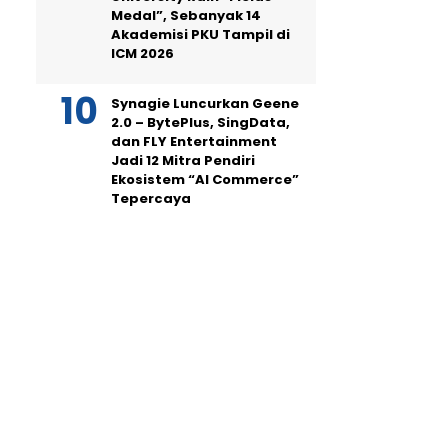
Medal”, Sebanyak 14
Akademisi PKU Tampil di
ICM 2026
Synagie Luncurkan Geene
2.0 – BytePlus, SingData,
dan FLY Entertainment
Jadi 12 Mitra Pendiri
Ekosistem “AI Commerce”
Tepercaya