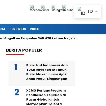
ID
NAL
PERS RILIS
VIDEO
galkan Penjualan 340 WNI ke Luar Negeri Lewat Bandara Soetta
BERITA POPULER
Pizza Hut Indonesia dan
TUKR Rayakan 10 Tahun
Pizza Maker Junior Ajak
Anak Peduli Lingkungan
XCMG Perluas Program
Pendidikan Kejuruan di
Pasar Global untuk
Menyiapkan Talenta