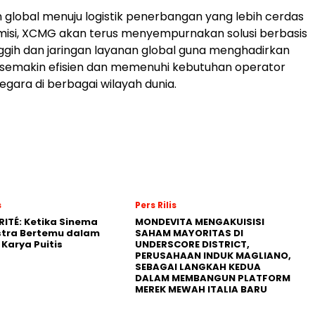
n global menuju logistik penerbangan yang lebih cerdas
misi, XCMG akan terus menyempurnakan solusi berbasis
ggih dan jaringan layanan global guna menghadirkan
 semakin efisien dan memenuhi kebutuhan operator
snegara di berbagai wilayah dunia.
s
Pers Rilis
RITÉ: Ketika Sinema
MONDEVITA MENGAKUISISI
stra Bertemu dalam
SAHAM MAYORITAS DI
Karya Puitis
UNDERSCORE DISTRICT,
PERUSAHAAN INDUK MAGLIANO,
SEBAGAI LANGKAH KEDUA
DALAM MEMBANGUN PLATFORM
MEREK MEWAH ITALIA BARU