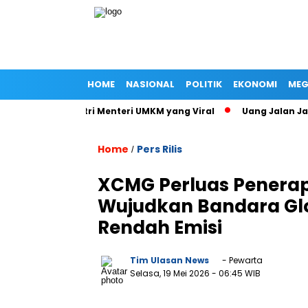
HOME
NASIONAL
POLITIK
EKONOMI
MEG
at Jalan Istri Menteri UMKM yang Viral
Uang Jalan Jadi Ba
Home
Pers Rilis
/
XCMG Perluas Penerapa
Wujudkan Bandara Glob
Rendah Emisi
Tim Ulasan News
- Pewarta
Selasa, 19 Mei 2026
- 06:45 WIB