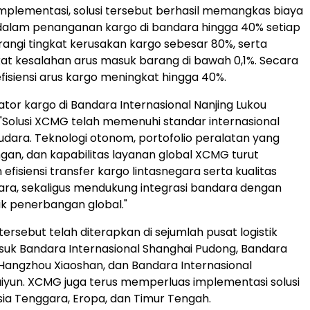
implementasi, solusi tersebut berhasil memangkas biaya
dalam penanganan kargo di bandara hingga 40% setiap
angi tingkat kerusakan kargo sebesar 80%, serta
at kesalahan arus masuk barang di bawah 0,1%. Secara
efisiensi arus kargo meningkat hingga 40%.
tor kargo di Bandara Internasional Nanjing Lukou
Solusi XCMG telah memenuhi standar internasional
 udara. Teknologi otonom, portofolio peralatan yang
gan, dan kapabilitas layanan global XCMG turut
fisiensi transfer kargo lintasnegara serta kualitas
ra, sekaligus mendukung integrasi bandara dengan
tik penerbangan global."
si tersebut telah diterapkan di sejumlah pusat logistik
uk Bandara Internasional Shanghai Pudong, Bandara
 Hangzhou Xiaoshan, dan Bandara Internasional
yun. XCMG juga terus memperluas implementasi solusi
sia Tenggara, Eropa, dan Timur Tengah.