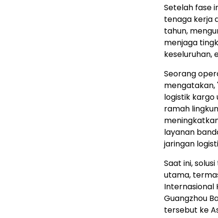
Setelah fase 
tenaga kerja 
tahun, mengur
menjaga tingk
keseluruhan, 
Seorang opera
mengatakan, "
logistik kargo
ramah lingkun
meningkatkan e
layanan banda
jaringan logis
Saat ini, solu
utama, termas
Internasional
Guangzhou Bai
tersebut ke A