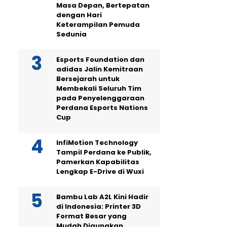
Masa Depan, Bertepatan
dengan Hari
Keterampilan Pemuda
Sedunia
Esports Foundation dan
adidas Jalin Kemitraan
Bersejarah untuk
Membekali Seluruh Tim
pada Penyelenggaraan
Perdana Esports Nations
Cup
InfiMotion Technology
Tampil Perdana ke Publik,
Pamerkan Kapabilitas
Lengkap E-Drive di Wuxi
Bambu Lab A2L Kini Hadir
di Indonesia: Printer 3D
Format Besar yang
Mudah Digunakan