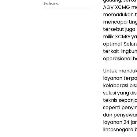
Bahasa
AGV XCMG memi
memadukan tek
mencapai tingk
tersebut juga
milik XCMG y
optimal. Selu
terkait lingk
operasional b
Untuk menduk
layanan terp
kolaborasi bi
solusi yang d
teknis sepanj
seperti penyi
dan penyewaan
layanan 24 ja
lintasnegara 