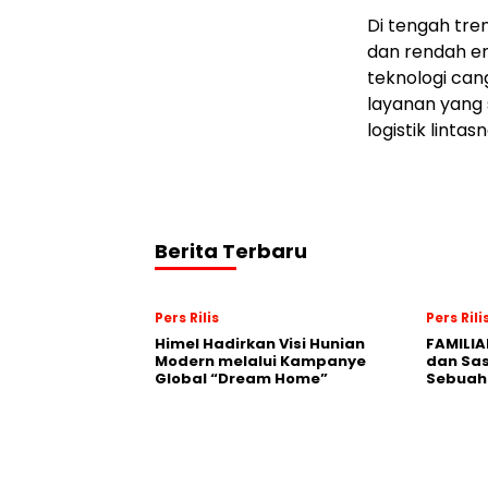
Di tengah tre
dan rendah e
teknologi can
layanan yang
logistik linta
Berita Terbaru
Pers Rilis
Pers Rili
Himel Hadirkan Visi Hunian
FAMILIA
Modern melalui Kampanye
dan Sa
Global “Dream Home”
Sebuah 