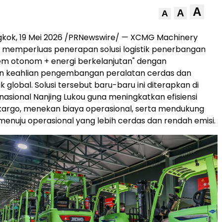
A
A
A
gkok, 19 Mei 2026 /PRNewswire/ — XCMG Machinery
 memperluas penerapan solusi logistik penerbangan
tem otonom + energi berkelanjutan" dengan
 keahlian pengembangan peralatan cerdas dan
ik global. Solusi tersebut baru-baru ini diterapkan di
nasional Nanjing Lukou guna meningkatkan efisiensi
argo, menekan biaya operasional, serta mendukung
menuju operasional yang lebih cerdas dan rendah emisi.