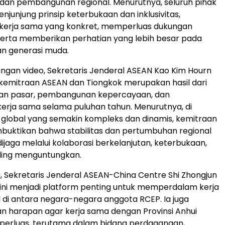
an pembangunan regional. Menurutnya, seluruh pihak
njunjung prinsip keterbukaan dan inklusivitas,
erja sama yang konkret, memperluas dukungan
serta memberikan perhatian yang lebih besar pada
 generasi muda.
ngan video, Sekretaris Jenderal ASEAN Kao Kim Hourn
kemitraan ASEAN dan Tiongkok merupakan hasil dari
n pasar, pembangunan kepercayaan, dan
rja sama selama puluhan tahun. Menurutnya, di
i global yang semakin kompleks dan dinamis, kemitraan
buktikan bahwa stabilitas dan pertumbuhan regional
ijaga melalui kolaborasi berkelanjutan, keterbukaan,
aling menguntungkan.
, Sekretaris Jenderal ASEAN-China Centre Shi Zhongjun
g ini menjadi platform penting untuk memperdalam kerja
 di antara negara-negara anggota RCEP. Ia juga
 harapan agar kerja sama dengan Provinsi Anhui
iperluas, terutama dalam bidang perdagangan,