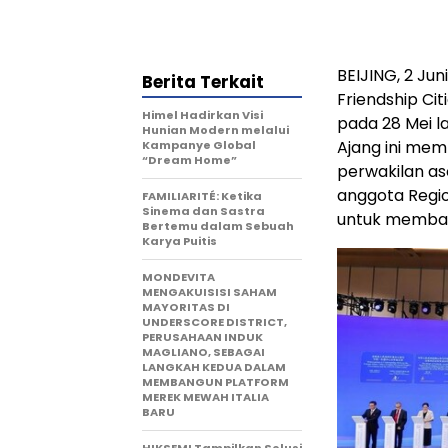
BEIJING, 2 Ju
Berita Terkait
Friendship Ci
Himel Hadirkan Visi
pada 28 Mei la
Hunian Modern melalui
Ajang ini mem
Kampanye Global
“Dream Home”
perwakilan as
anggota Regi
FAMILIARITÉ: Ketika
Sinema dan Sastra
untuk membah
Bertemu dalam Sebuah
Karya Puitis
MONDEVITA
MENGAKUISISI SAHAM
MAYORITAS DI
UNDERSCORE DISTRICT,
PERUSAHAAN INDUK
MAGLIANO, SEBAGAI
LANGKAH KEDUA DALAM
MEMBANGUN PLATFORM
MEREK MEWAH ITALIA
BARU