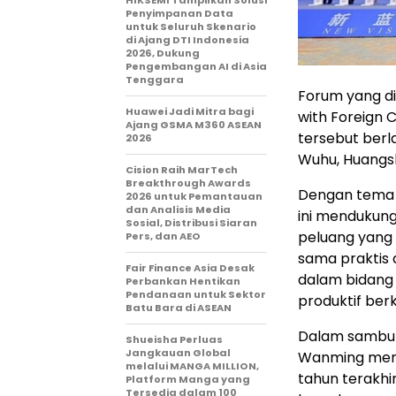
HIKSEMI Tampilkan Solusi
Penyimpanan Data
untuk Seluruh Skenario
di Ajang DTI Indonesia
2026, Dukung
Pengembangan AI di Asia
Tenggara
Forum yang di
Huawei Jadi Mitra bagi
with Foreign 
Ajang GSMA M360 ASEAN
tersebut berl
2026
Wuhu, Huangs
Cision Raih MarTech
Breakthrough Awards
Dengan tem
2026 untuk Pemantauan
dan Analisis Media
ini mendukun
Sosial, Distribusi Siaran
peluang yang
Pers, dan AEO
sama praktis 
Fair Finance Asia Desak
dalam bidang
Perbankan Hentikan
Pendanaan untuk Sektor
produktif berk
Batu Bara di ASEAN
Dalam sambut
Shueisha Perluas
Jangkauan Global
Wanming men
melalui MANGA MILLION,
tahun terakhi
Platform Manga yang
Tersedia dalam 100