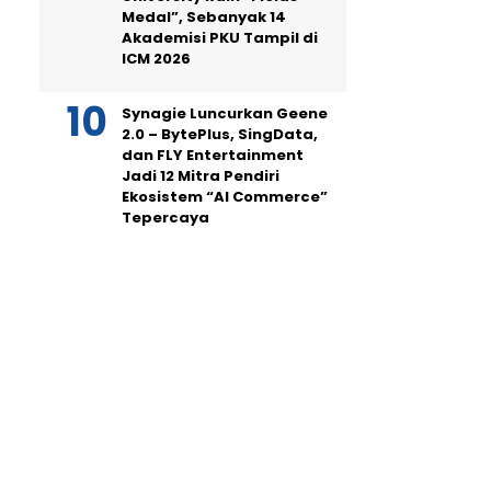
Medal”, Sebanyak 14
Akademisi PKU Tampil di
ICM 2026
Synagie Luncurkan Geene
2.0 – BytePlus, SingData,
dan FLY Entertainment
Jadi 12 Mitra Pendiri
Ekosistem “AI Commerce”
Tepercaya