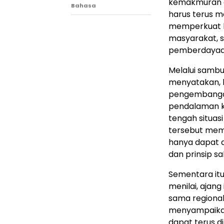
kemakmuran d
Bahasa
harus terus me
memperkuat k
masyarakat, 
pemberdayaan
Melalui sambu
menyatakan, 
pengembanga
pendalaman ke
tengah situas
tersebut mem
hanya dapat d
dan prinsip s
Sementara itu
menilai, ajan
sama regional
menyampaikan
dapat terus d