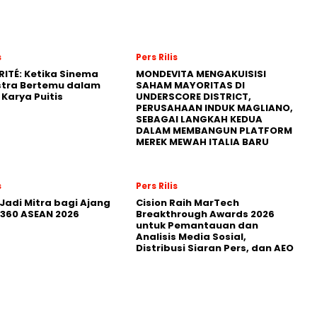
s
Pers Rilis
RITÉ: Ketika Sinema
MONDEVITA MENGAKUISISI
stra Bertemu dalam
SAHAM MAYORITAS DI
Karya Puitis
UNDERSCORE DISTRICT,
PERUSAHAAN INDUK MAGLIANO,
SEBAGAI LANGKAH KEDUA
DALAM MEMBANGUN PLATFORM
MEREK MEWAH ITALIA BARU
s
Pers Rilis
Jadi Mitra bagi Ajang
Cision Raih MarTech
360 ASEAN 2026
Breakthrough Awards 2026
untuk Pemantauan dan
Analisis Media Sosial,
Distribusi Siaran Pers, dan AEO