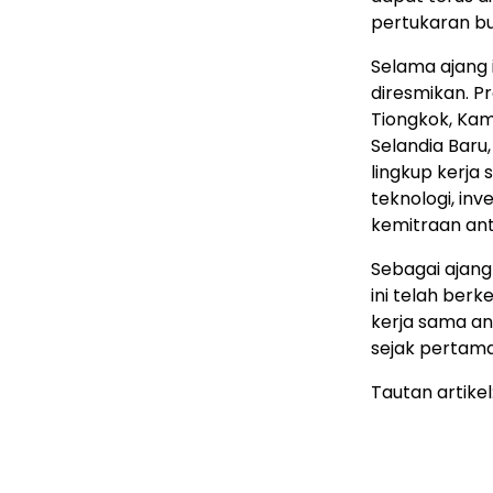
pertukaran bu
Selama ajang 
diresmikan. P
Tiongkok, Kam
Selandia Baru,
lingkup kerj
teknologi, in
kemitraan an
Sebagai ajang
ini telah ber
kerja sama an
sejak pertama 
Tautan artikel