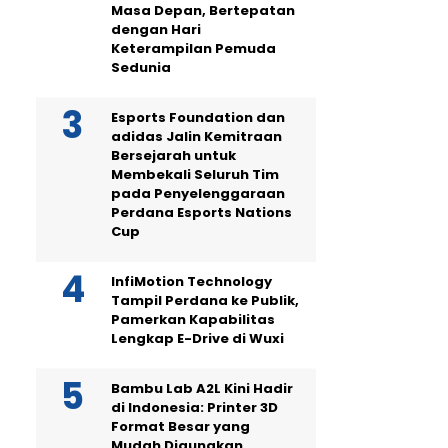
Masa Depan, Bertepatan
dengan Hari
Keterampilan Pemuda
Sedunia
Esports Foundation dan
adidas Jalin Kemitraan
Bersejarah untuk
Membekali Seluruh Tim
pada Penyelenggaraan
Perdana Esports Nations
Cup
InfiMotion Technology
Tampil Perdana ke Publik,
Pamerkan Kapabilitas
Lengkap E-Drive di Wuxi
Bambu Lab A2L Kini Hadir
di Indonesia: Printer 3D
Format Besar yang
Mudah Digunakan