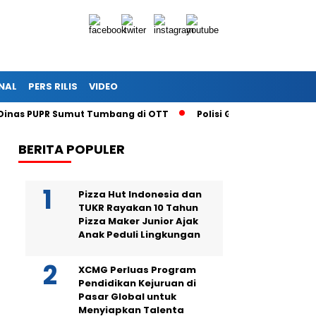
NAL
PERS RILIS
VIDEO
 Dinas PUPR Sumut Tumbang di OTT
Polisi Gagalkan Penjual
BERITA POPULER
Pizza Hut Indonesia dan
TUKR Rayakan 10 Tahun
Pizza Maker Junior Ajak
Anak Peduli Lingkungan
XCMG Perluas Program
Pendidikan Kejuruan di
Pasar Global untuk
Menyiapkan Talenta