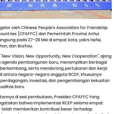
gelar oleh Chinese People’s Association for Friendship
Countries (CPAFFC) dan Pemerintah Provinsi Anhui
angsung pada 27–29 Mei di empat kota, yakni Hefei,
han, dan Bozhou.
a
"New Vision, New Opportunity, New Cooperation"
, ajang
g agenda pembangunan baru, menampilkan berbagai
 berkembang, serta mendorong pertukaran dan kerja
di antara negara-negara anggota RCEP, khususnya
 perdagangan, investasi, dan pengembangan kekuatan
ualitas baru.
annya di sesi pembukaan, Presiden CPAFFC Yang
gatakan bahwa implementasi RCEP selama empat
r telah memberikan kontribusi besar terhadap