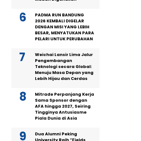
PADMA RUN BANDUNG
2026 KEMBALI DIGELAR
DENGAN MISI YANG LEBIH
BESAR, MENYATUKAN PARA
PELARI UNTUK PERUBAHAN
Weichai Lansir Lima Jalur
Pengembangan
Teknologi secara Global:
Menuju Masa Depan yang
Lebih Hijau dan Cerdas
Mitrade Perpanjang Kerja
Sama Sponsor dengan
AFA hingga 2027, Seiring
Tingginya Antusiasme
Piala Dunia di Asia
Dua Alumni Peking
University Raih “Fields