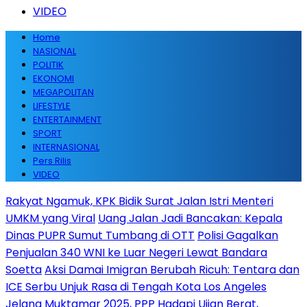
VIDEO
Home
NASIONAL
POLITIK
EKONOMI
MEGAPOLITAN
LIFESTYLE
ENTERTAINMENT
SPORT
INTERNASIONAL
Pers Rilis
VIDEO
Rakyat Ngamuk, KPK Bidik Surat Jalan Istri Menteri
UMKM yang Viral
Uang Jalan Jadi Bancakan: Kepala
Dinas PUPR Sumut Tumbang di OTT
Polisi Gagalkan
Penjualan 340 WNI ke Luar Negeri Lewat Bandara
Soetta
Aksi Damai Imigran Berubah Ricuh: Tentara dan
ICE Serbu Unjuk Rasa di Tengah Kota Los Angeles
Jelang Muktamar 2025, PPP Hadapi Ujian Berat,