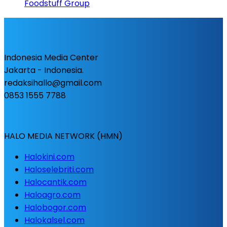
Foodstuff Group
Indonesia Media Center
Jakarta - Indonesia.
redaksihallo@gmail.com
0853 1555 7788
HALO MEDIA NETWORK (HMN)
Halokini.com
Haloselebriti.com
Halocantik.com
Haloagro.com
Halobogor.com
Halokalsel.com