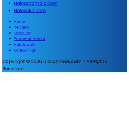
Halogorontalo.com
Halosulut.com
Home
Redaksi
Kode Etik
Pedoman Media
Hak Jawab
Kontak Iklan
Copyright © 2026 Ulasannews.com - All Rights
Reserved