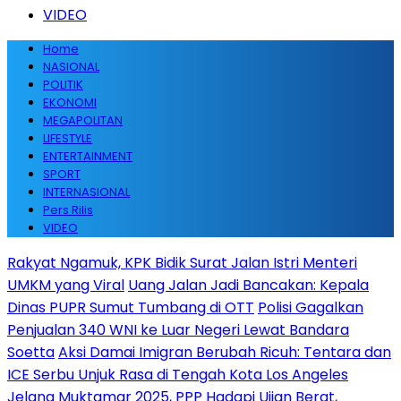
VIDEO
Home
NASIONAL
POLITIK
EKONOMI
MEGAPOLITAN
LIFESTYLE
ENTERTAINMENT
SPORT
INTERNASIONAL
Pers Rilis
VIDEO
Rakyat Ngamuk, KPK Bidik Surat Jalan Istri Menteri
UMKM yang Viral
Uang Jalan Jadi Bancakan: Kepala
Dinas PUPR Sumut Tumbang di OTT
Polisi Gagalkan
Penjualan 340 WNI ke Luar Negeri Lewat Bandara
Soetta
Aksi Damai Imigran Berubah Ricuh: Tentara dan
ICE Serbu Unjuk Rasa di Tengah Kota Los Angeles
Jelang Muktamar 2025, PPP Hadapi Ujian Berat,