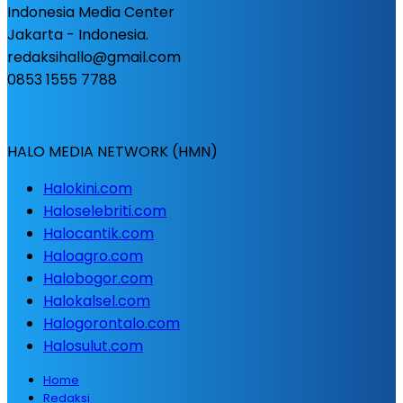
Indonesia Media Center
Jakarta - Indonesia.
redaksihallo@gmail.com
0853 1555 7788
HALO MEDIA NETWORK (HMN)
Halokini.com
Haloselebriti.com
Halocantik.com
Haloagro.com
Halobogor.com
Halokalsel.com
Halogorontalo.com
Halosulut.com
Home
Redaksi