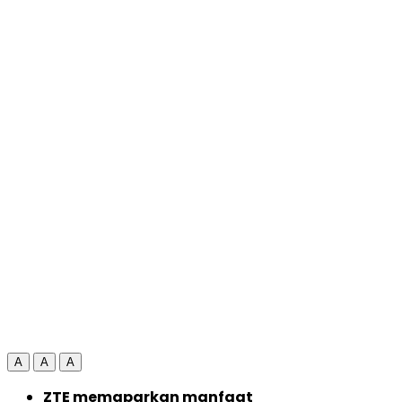
A
A
A
ZTE memaparkan manfaat