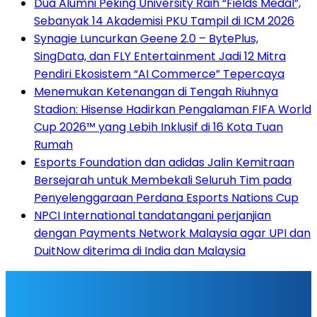
Dua Alumni Peking University Raih “Fields Medal”,
Sebanyak 14 Akademisi PKU Tampil di ICM 2026
Synagie Luncurkan Geene 2.0 – BytePlus,
SingData, dan FLY Entertainment Jadi 12 Mitra
Pendiri Ekosistem “AI Commerce” Tepercaya
Menemukan Ketenangan di Tengah Riuhnya
Stadion: Hisense Hadirkan Pengalaman FIFA World
Cup 2026™ yang Lebih Inklusif di 16 Kota Tuan
Rumah
Esports Foundation dan adidas Jalin Kemitraan
Bersejarah untuk Membekali Seluruh Tim pada
Penyelenggaraan Perdana Esports Nations Cup
NPCI International tandatangani perjanjian
dengan Payments Network Malaysia agar UPI dan
DuitNow diterima di India dan Malaysia