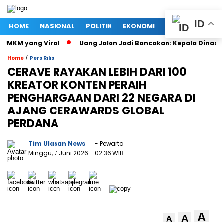
ID
HOME
NASIONAL
POLITIK
EKONOMI
MEGAPOLITAN
MKM yang Viral
Uang Jalan Jadi Bancakan: Kepala Dinas PU
/
Home
Pers Rilis
CERAVE RAYAKAN LEBIH DARI 100
KREATOR KONTEN PERAIH
PENGHARGAAN DARI 22 NEGARA DI
AJANG CERAWARDS GLOBAL
PERDANA
Tim Ulasan News
- Pewarta
Minggu, 7 Juni 2026
- 02:36 WIB
A
A
A