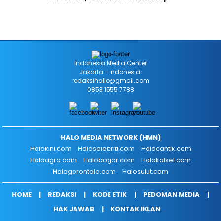
Indonesia Media Center
Jakarta - Indonesia.
redaksihallo@gmail.com
0853 1555 7788
HALO MEDIA NETWORK (HMN)
Halokini.com
Haloselebriti.com
Halocantik.com
Haloagro.com
Halobogor.com
Halokalsel.com
Halogorontalo.com
Halosulut.com
HOME
REDAKSI
KODE ETIK
PEDOMAN MEDIA
HAK JAWAB
KONTAK IKLAN