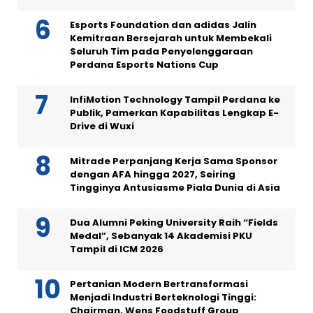
Esports Foundation dan adidas Jalin
Kemitraan Bersejarah untuk Membekali
Seluruh Tim pada Penyelenggaraan
Perdana Esports Nations Cup
InfiMotion Technology Tampil Perdana ke
Publik, Pamerkan Kapabilitas Lengkap E-
Drive di Wuxi
Mitrade Perpanjang Kerja Sama Sponsor
dengan AFA hingga 2027, Seiring
Tingginya Antusiasme Piala Dunia di Asia
Dua Alumni Peking University Raih “Fields
Medal”, Sebanyak 14 Akademisi PKU
Tampil di ICM 2026
Pertanian Modern Bertransformasi
Menjadi Industri Berteknologi Tinggi:
Chairman, Wens Foodstuff Group