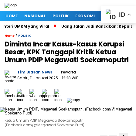
ID
HOME
NASIONAL
POLITIK
EKONOMI
MEGAPOLITAN
teri UMKM yang Viral
Uang Jalan Jadi Bancakan: Kepala Di
/
Home
POLITIK
Diminta Incar Kasus-kasus Korupsi
Besar, KPK Tanggapi Kritik Ketua
Umum PDIP Megawati Soekarnoputri
Tim Ulasan News
- Pewarta
Sabtu, 11 Januari 2025
- 12:28 WIB
Ketua Umum PDIP, Megawati Soekarnoputri.
(Facbook.com/@Megawati Soekarno Putri)