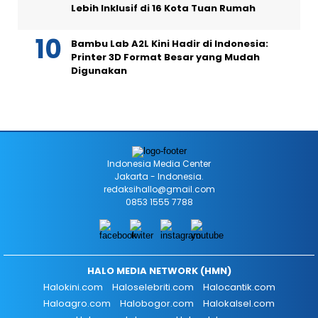
Lebih Inklusif di 16 Kota Tuan Rumah
Bambu Lab A2L Kini Hadir di Indonesia:
Printer 3D Format Besar yang Mudah
Digunakan
Indonesia Media Center
Jakarta - Indonesia.
redaksihallo@gmail.com
0853 1555 7788
HALO MEDIA NETWORK (HMN)
Halokini.com
Haloselebriti.com
Halocantik.com
Haloagro.com
Halobogor.com
Halokalsel.com