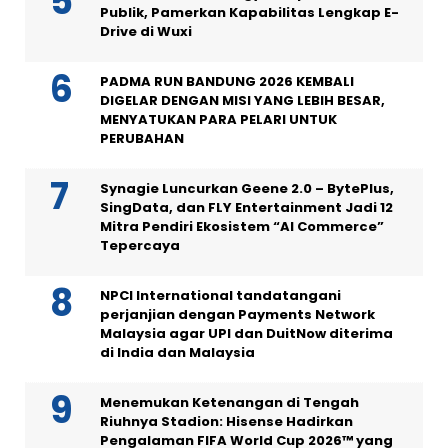
Publik, Pamerkan Kapabilitas Lengkap E-
Drive di Wuxi
PADMA RUN BANDUNG 2026 KEMBALI
DIGELAR DENGAN MISI YANG LEBIH BESAR,
MENYATUKAN PARA PELARI UNTUK
PERUBAHAN
Synagie Luncurkan Geene 2.0 – BytePlus,
SingData, dan FLY Entertainment Jadi 12
Mitra Pendiri Ekosistem “AI Commerce”
Tepercaya
NPCI International tandatangani
perjanjian dengan Payments Network
Malaysia agar UPI dan DuitNow diterima
di India dan Malaysia
Menemukan Ketenangan di Tengah
Riuhnya Stadion: Hisense Hadirkan
Pengalaman FIFA World Cup 2026™ yang