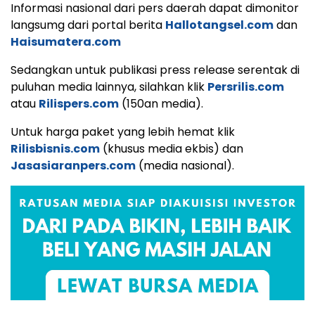
Informasi nasional dari pers daerah dapat dimonitor
langsumg dari portal berita
Hallotangsel.com
dan
Haisumatera.com
Sedangkan untuk publikasi press release serentak di
puluhan media lainnya, silahkan klik
Persrilis.com
atau
Rilispers.com
(150an media).
Untuk harga paket yang lebih hemat klik
Rilisbisnis.com
(khusus media ekbis) dan
Jasasiaranpers.com
(media nasional).