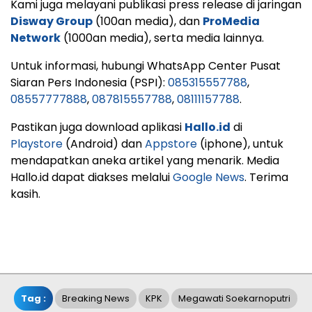
Kami juga melayani publikasi press release di jaringan
Disway Group
(100an media), dan
ProMedia
Network
(1000an media), serta media lainnya.
Untuk informasi, hubungi WhatsApp Center Pusat
Siaran Pers Indonesia (PSPI):
085315557788
,
08557777888
,
087815557788
,
08111157788
.
Pastikan juga download aplikasi
Hallo.id
di
Playstore
(Android) dan
Appstore
(iphone), untuk
mendapatkan aneka artikel yang menarik. Media
Hallo.id dapat diakses melalui
Google News
. Terima
kasih.
Tag :
Breaking News
KPK
Megawati Soekarnoputri