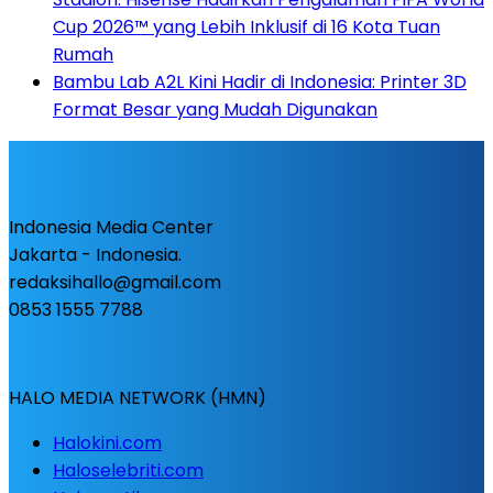
Cup 2026™ yang Lebih Inklusif di 16 Kota Tuan
Rumah
Bambu Lab A2L Kini Hadir di Indonesia: Printer 3D
Format Besar yang Mudah Digunakan
Indonesia Media Center
Jakarta - Indonesia.
redaksihallo@gmail.com
0853 1555 7788
HALO MEDIA NETWORK (HMN)
Halokini.com
Haloselebriti.com