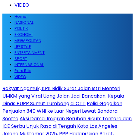
VIDEO
Home
NASIONAL
POLITIK
EKONOMI
MEGAPOLITAN
LIFESTYLE
ENTERTAINMENT
SPORT
INTERNASIONAL
Pers Rilis
VIDEO
Rakyat Ngamuk, KPK Bidik Surat Jalan Istri Menteri
UMKM yang Viral
Uang Jalan Jadi Bancakan: Kepala
Dinas PUPR Sumut Tumbang di OTT
Polisi Gagalkan
Penjualan 340 WNI ke Luar Negeri Lewat Bandara
Soetta
Aksi Damai Imigran Berubah Ricuh: Tentara dan
ICE Serbu Unjuk Rasa di Tengah Kota Los Angeles
Jelang Muktamar 2025, PPP Hadapi Ujian Berat,