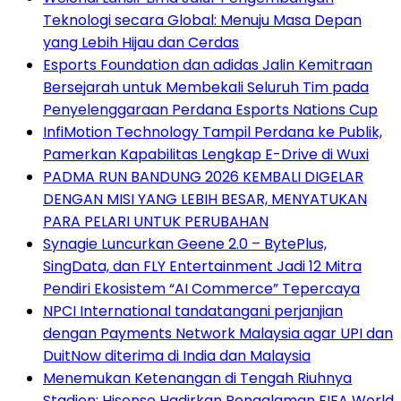
Teknologi secara Global: Menuju Masa Depan
yang Lebih Hijau dan Cerdas
Esports Foundation dan adidas Jalin Kemitraan
Bersejarah untuk Membekali Seluruh Tim pada
Penyelenggaraan Perdana Esports Nations Cup
InfiMotion Technology Tampil Perdana ke Publik,
Pamerkan Kapabilitas Lengkap E-Drive di Wuxi
PADMA RUN BANDUNG 2026 KEMBALI DIGELAR
DENGAN MISI YANG LEBIH BESAR, MENYATUKAN
PARA PELARI UNTUK PERUBAHAN
Synagie Luncurkan Geene 2.0 – BytePlus,
SingData, dan FLY Entertainment Jadi 12 Mitra
Pendiri Ekosistem “AI Commerce” Tepercaya
NPCI International tandatangani perjanjian
dengan Payments Network Malaysia agar UPI dan
DuitNow diterima di India dan Malaysia
Menemukan Ketenangan di Tengah Riuhnya
Stadion: Hisense Hadirkan Pengalaman FIFA World