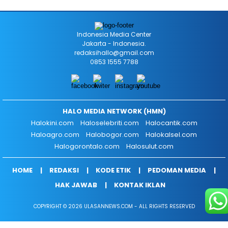
Indonesia Media Center
Jakarta - Indonesia.
redaksihallo@gmail.com
0853 1555 7788
HALO MEDIA NETWORK (HMN)
Halokini.com
Haloselebriti.com
Halocantik.com
Haloagro.com
Halobogor.com
Halokalsel.com
Halogorontalo.com
Halosulut.com
HOME
REDAKSI
KODE ETIK
PEDOMAN MEDIA
HAK JAWAB
KONTAK IKLAN
COPYRIGHT © 2026 ULASANNEWS.COM - ALL RIGHTS RESERVED