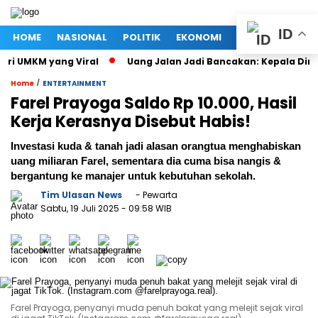
ID
HOME
NASIONAL
POLITIK
EKONOMI
MEGAPOLITAN
MKM yang Viral
Uang Jalan Jadi Bancakan: Kepala Dinas PU
/
Home
ENTERTAINMENT
Farel Prayoga Saldo Rp 10.000, Hasil
Kerja Kerasnya Disebut Habis!
Investasi kuda & tanah jadi alasan orangtua menghabiskan
uang miliaran Farel, sementara dia cuma bisa nangis &
bergantung ke manajer untuk kebutuhan sekolah.
Tim Ulasan News
- Pewarta
Sabtu, 19 Juli 2025
- 09:58 WIB
Farel Prayoga, penyanyi muda penuh bakat yang melejit sejak viral