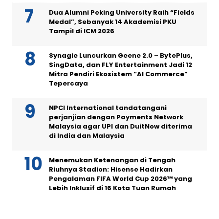
Dua Alumni Peking University Raih “Fields
Medal”, Sebanyak 14 Akademisi PKU
Tampil di ICM 2026
Synagie Luncurkan Geene 2.0 – BytePlus,
SingData, dan FLY Entertainment Jadi 12
Mitra Pendiri Ekosistem “AI Commerce”
Tepercaya
NPCI International tandatangani
perjanjian dengan Payments Network
Malaysia agar UPI dan DuitNow diterima
di India dan Malaysia
Menemukan Ketenangan di Tengah
Riuhnya Stadion: Hisense Hadirkan
Pengalaman FIFA World Cup 2026™ yang
Lebih Inklusif di 16 Kota Tuan Rumah