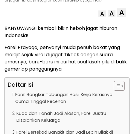
di jagat TikTok. (Instagram.com @farelprayoga.real).
A
A
A
BANYUWANGI kembali bikin heboh jagat hiburan
Indonesia!
Farel Prayoga, penyanyi muda penuh bakat yang
melejit sejak viral di jagat TikTok dengan suara
emasnya, baru-baru ini curhat soal kisah pilu di balik
gemerlap panggungnya.
Daftar Isi
Farel Bongkar Tabungan Hasil Kerja Kerasnya
Cuma Tinggal Recehan
Kuda dan Tanah Jadi Alasan, Farel Justru
Disalahkan Keluarga
Farel Bertekad Bangkit dan Jadi Lebih Bijak di