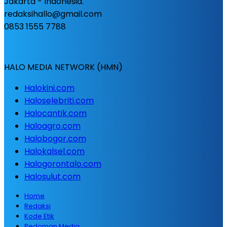
Jakarta - Indonesia.
redaksihallo@gmail.com
0853 1555 7788
HALO MEDIA NETWORK (HMN)
Halokini.com
Haloselebriti.com
Halocantik.com
Haloagro.com
Halobogor.com
Halokalsel.com
Halogorontalo.com
Halosulut.com
Home
Redaksi
Kode Etik
Pedoman Media