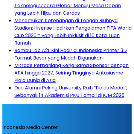
Teknologi secara Global: Menuju Masa Depan
yang Lebih Hijau dan Cerdas
Menemukan Ketenangan di Tengah Riuhnya
Stadion: Hisense Hadirkan Pengalaman FIFA World
Cup 2026™ yang Lebih Inklusif di 16 Kota Tuan
Rumah
Bambu Lab A2L Kini Hadir di Indonesia: Printer 3D
Format Besar yang Mudah Digunakan
Mitrade Perpanjang Kerja Sama Sponsor dengan
AFA hingga 2027, Seiring Tingginya Antusiasme
Piala Dunia di Asia
Dua Alumni Peking University Raih “Fields Medal”,
Sebanyak 14 Akademisi PKU Tampil di ICM 2026
Indonesia Media Center