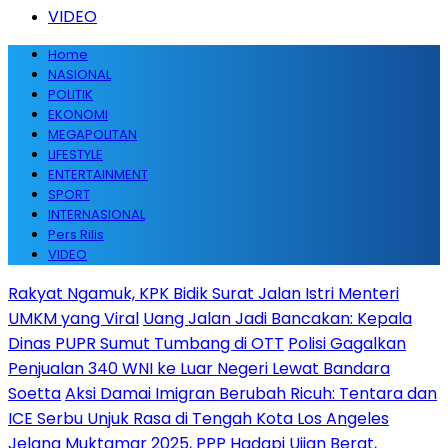
VIDEO
Home
NASIONAL
POLITIK
EKONOMI
MEGAPOLITAN
LIFESTYLE
ENTERTAINMENT
SPORT
INTERNASIONAL
Pers Rilis
VIDEO
Rakyat Ngamuk, KPK Bidik Surat Jalan Istri Menteri
UMKM yang Viral
Uang Jalan Jadi Bancakan: Kepala
Dinas PUPR Sumut Tumbang di OTT
Polisi Gagalkan
Penjualan 340 WNI ke Luar Negeri Lewat Bandara
Soetta
Aksi Damai Imigran Berubah Ricuh: Tentara dan
ICE Serbu Unjuk Rasa di Tengah Kota Los Angeles
Jelang Muktamar 2025, PPP Hadapi Ujian Berat,