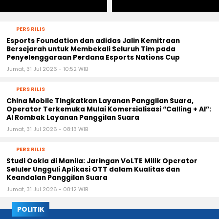
PERS RILIS
Esports Foundation dan adidas Jalin Kemitraan
Bersejarah untuk Membekali Seluruh Tim pada
Penyelenggaraan Perdana Esports Nations Cup
Jumat, 31 Jul 2026 - 10:52 WIB
PERS RILIS
China Mobile Tingkatkan Layanan Panggilan Suara,
Operator Terkemuka Mulai Komersialisasi “Calling + AI”:
AI Rombak Layanan Panggilan Suara
Jumat, 31 Jul 2026 - 08:13 WIB
PERS RILIS
Studi Ookla di Manila: Jaringan VoLTE Milik Operator
Seluler Ungguli Aplikasi OTT dalam Kualitas dan
Keandalan Panggilan Suara
Jumat, 31 Jul 2026 - 08:12 WIB
POLITIK