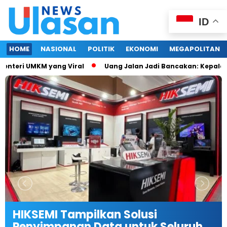
ID
HOME
NASIONAL
POLITIK
EKONOMI
MEGAPOLITAN
eri UMKM yang Viral
Uang Jalan Jadi Bancakan: Kepala Dina
HIKSEMI Tampilkan Solusi
Penyimpanan Data untuk Seluruh