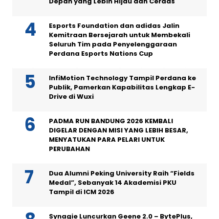
Depan yang Lebih Hijau dan Cerdas
Esports Foundation dan adidas Jalin
Kemitraan Bersejarah untuk Membekali
Seluruh Tim pada Penyelenggaraan
Perdana Esports Nations Cup
InfiMotion Technology Tampil Perdana ke
Publik, Pamerkan Kapabilitas Lengkap E-
Drive di Wuxi
PADMA RUN BANDUNG 2026 KEMBALI
DIGELAR DENGAN MISI YANG LEBIH BESAR,
MENYATUKAN PARA PELARI UNTUK
PERUBAHAN
Dua Alumni Peking University Raih “Fields
Medal”, Sebanyak 14 Akademisi PKU
Tampil di ICM 2026
Synagie Luncurkan Geene 2.0 – BytePlus,