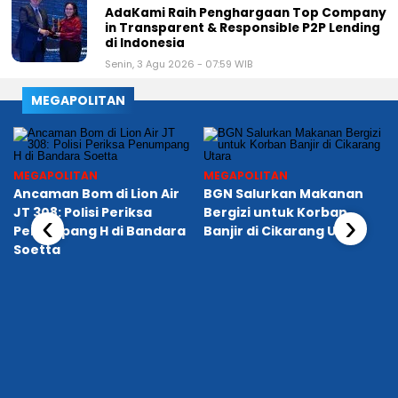
AdaKami Raih Penghargaan Top Company
in Transparent & Responsible P2P Lending
di Indonesia
Senin, 3 Agu 2026 - 07:59 WIB
MEGAPOLITAN
MEGAPOLITAN
MEGAPOLITAN
Ancaman Bom di Lion Air
BGN Salurkan Makanan
JT 308: Polisi Periksa
Bergizi untuk Korban
‹
›
Penumpang H di Bandara
Banjir di Cikarang Utara
Soetta