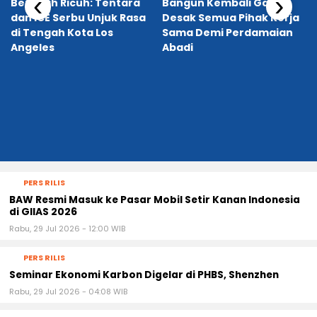
‹
›
Berubah Ricuh: Tentara
Bangun Kembali Gaza,
dan ICE Serbu Unjuk Rasa
Desak Semua Pihak Kerja
di Tengah Kota Los
Sama Demi Perdamaian
Angeles
Abadi
PERS RILIS
BAW Resmi Masuk ke Pasar Mobil Setir Kanan Indonesia
di GIIAS 2026
Rabu, 29 Jul 2026 - 12:00 WIB
PERS RILIS
Seminar Ekonomi Karbon Digelar di PHBS, Shenzhen
Rabu, 29 Jul 2026 - 04:08 WIB