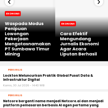
‹
›
EKONOMI
Waspada Modus
EKONOMI
Penipuan
Lowongan
Cara Efektif
Pekerjaan
Mengundang
Mengatasnamakan
Jurnalis Ekonomi
PT Sumbawa Timur
Agar Acara
Mining
Liputan Berhasil
PERS RILIS
Lockton Meluncurkan Praktik Global Pusat Data &
Infrastruktur Digital
Kamis, 30 Jul 2026 - 14:40 WIB
PERS RILIS
Netcore berganti nama menjadi Netcore.ai dan menjadi
platform pemasaran berbasis AI agen pertama yang