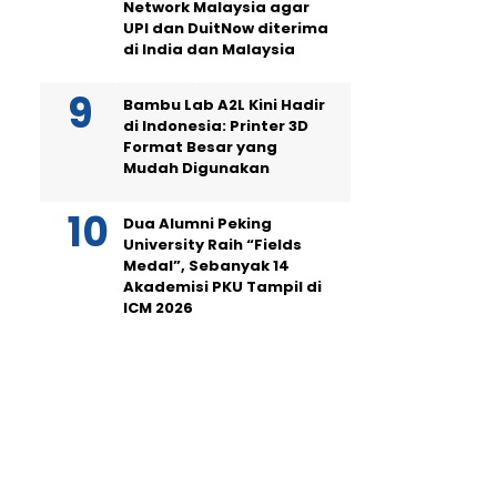
Network Malaysia agar
UPI dan DuitNow diterima
di India dan Malaysia
Bambu Lab A2L Kini Hadir
di Indonesia: Printer 3D
Format Besar yang
Mudah Digunakan
Dua Alumni Peking
University Raih “Fields
Medal”, Sebanyak 14
Akademisi PKU Tampil di
ICM 2026