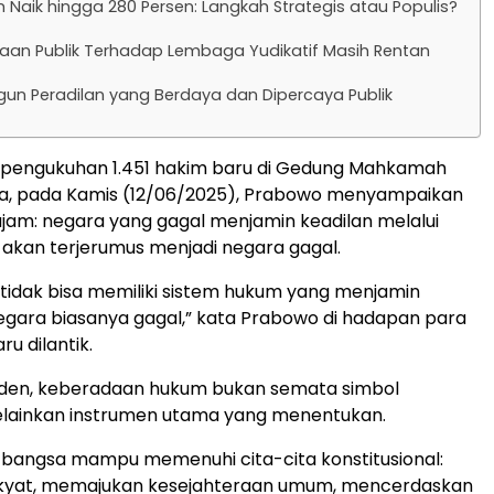
m Naik hingga 280 Persen: Langkah Strategis atau Populis?
aan Publik Terhadap Lembaga Yudikatif Masih Rentan
n Peradilan yang Berdaya dan Dipercaya Publik
 pengukuhan 1.451 hakim baru di Gedung Mahkamah
ta, pada Kamis (12/06/2025), Prabowo menyampaikan
jam: negara yang gagal menjamin keadilan melalui
akan terjerumus menjadi negara gagal.
tidak bisa memiliki sistem hukum yang menjamin
 negara biasanya gagal,” kata Prabowo di hadapan para
u dilantik.
iden, keberadaan hukum bukan semata simbol
elainkan instrumen utama yang menentukan.
 bangsa mampu memenuhi cita-cita konstitusional:
akyat, memajukan kesejahteraan umum, mencerdaskan