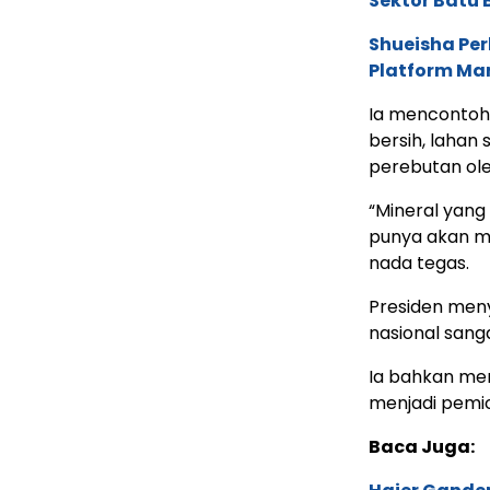
Sektor Batu 
Shueisha Pe
Platform Ma
Ia mencontoh
bersih, lahan
perebutan ole
“Mineral yang
punya akan m
nada tegas.
Presiden men
nasional sang
Ia bahkan me
menjadi pemic
Baca Juga: