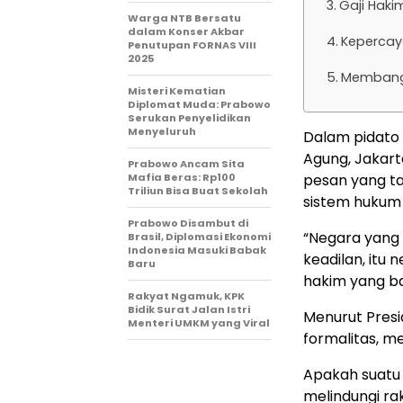
Gaji Haki
Warga NTB Bersatu
dalam Konser Akbar
Kepercay
Penutupan FORNAS VIII
2025
Membangu
Misteri Kematian
Diplomat Muda: Prabowo
Serukan Penyelidikan
Menyeluruh
Dalam pidato
Agung, Jakar
Prabowo Ancam Sita
Mafia Beras: Rp100
pesan yang ta
Triliun Bisa Buat Sekolah
sistem hukum 
Prabowo Disambut di
“Negara yang 
Brasil, Diplomasi Ekonomi
Indonesia Masuki Babak
keadilan, itu
Baru
hakim yang bar
Rakyat Ngamuk, KPK
Bidik Surat Jalan Istri
Menurut Pres
Menteri UMKM yang Viral
formalitas, m
Apakah suatu
melindungi r