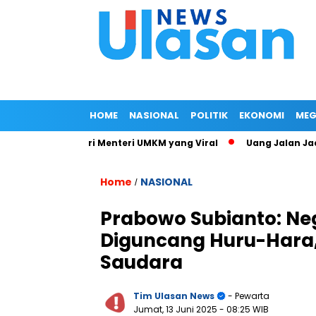
HOME
NASIONAL
POLITIK
EKONOMI
MEG
 Jalan Istri Menteri UMKM yang Viral
Uang Jalan Jadi Banc
Home
NASIONAL
/
Prabowo Subianto: Ne
Diguncang Huru-Hara
Saudara
Tim Ulasan News
- Pewarta
Jumat, 13 Juni 2025
- 08:25 WIB