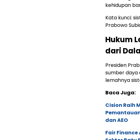
kehidupan ban
Kata kunci: si
Prabowo Subian
Hukum L
dari Dal
Presiden Pra
sumber daya a
lemahnya sist
Baca Juga:
Cision Raih
Pemantauan d
dan AEO
Fair Financ