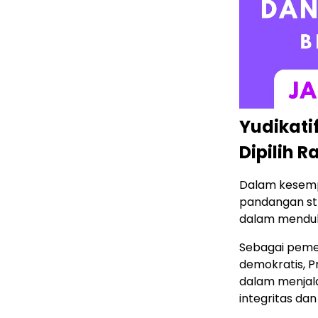
Yudikati
Dipilih R
Dalam kesemp
pandangan st
dalam menduk
Sebagai pemeg
demokratis, 
dalam menjal
integritas da