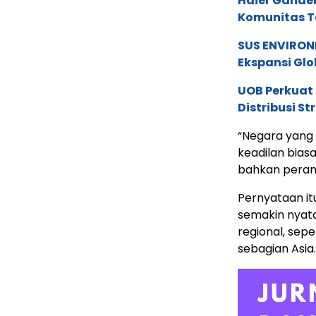
Haier Ganden
Komunitas T
SUS ENVIRONM
Ekspansi Glo
UOB Perkuat
Distribusi St
“Negara yang
keadilan biasa
bahkan perang 
Pernyataan i
semakin nyata
regional, sepe
sebagian Asia.