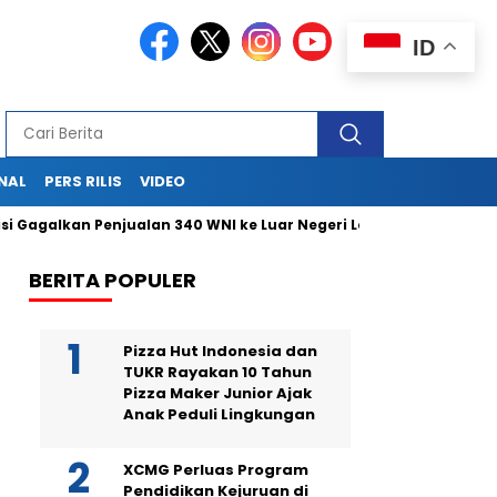
ID
NAL
PERS RILIS
VIDEO
lkan Penjualan 340 WNI ke Luar Negeri Lewat Bandara Soetta
BERITA POPULER
Pizza Hut Indonesia dan
TUKR Rayakan 10 Tahun
Pizza Maker Junior Ajak
Anak Peduli Lingkungan
XCMG Perluas Program
Pendidikan Kejuruan di