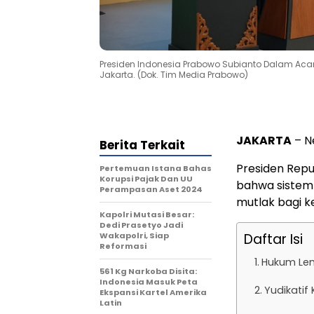
Presiden Indonesia Prabowo Subianto Dalam Ac
Jakarta. (Dok. Tim Media Prabowo)
JAKARTA
– N
Berita Terkait
Presiden Rep
Pertemuan Istana Bahas
Korupsi Pajak Dan UU
bahwa sistem 
Perampasan Aset 2024
mutlak bagi k
Kapolri Mutasi Besar:
Dedi Prasetyo Jadi
Wakapolri, Siap
Daftar Isi
Reformasi
Hukum Lem
561 Kg Narkoba Disita:
Indonesia Masuk Peta
Yudikatif
Ekspansi Kartel Amerika
Latin