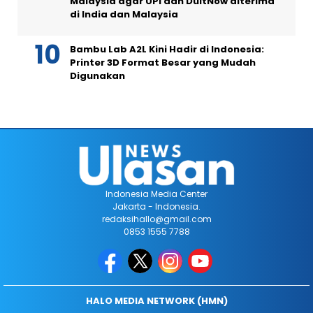
Malaysia agar UPI dan DuitNow diterima
di India dan Malaysia
Bambu Lab A2L Kini Hadir di Indonesia:
Printer 3D Format Besar yang Mudah
Digunakan
Indonesia Media Center
Jakarta - Indonesia.
redaksihallo@gmail.com
0853 1555 7788
HALO MEDIA NETWORK (HMN)