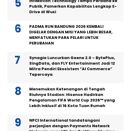
InfiMotion Technology Tampil Perdana ke
Publik, Pamerkan Kapabilitas Lengkap E-
Drive di Wuxi
PADMA RUN BANDUNG 2026 KEMBALI
DIGELAR DENGAN MISI YANG LEBIH BESAR,
MENYATUKAN PARA PELARI UNTUK
PERUBAHAN
Synagie Luncurkan Geene 2.0 – BytePlus,
SingData, dan FLY Entertainment Jadi 12
Mitra Pendiri Ekosistem “AI Commerce”
Tepercaya
Menemukan Ketenangan di Tengah
Riuhnya Stadion: Hisense Hadirkan
Pengalaman FIFA World Cup 2026™ yang
Lebih Inklusif di 16 Kota Tuan Rumah
NPCI International tandatangani
perjanjian dengan Payments Network