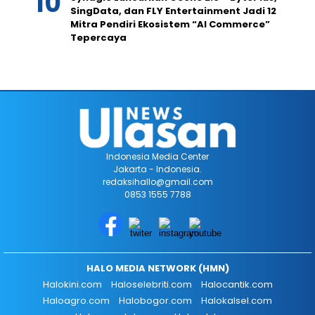
SingData, dan FLY Entertainment Jadi 12
Mitra Pendiri Ekosistem “AI Commerce”
Tepercaya
Indonesia Media Center
Jakarta - Indonesia.
redaksihallo@gmail.com
0853 1555 7788
HALO MEDIA NETWORK (HMN)
Halokini.com
Haloselebriti.com
Halocantik.com
Haloagro.com
Halobogor.com
Halokalsel.com