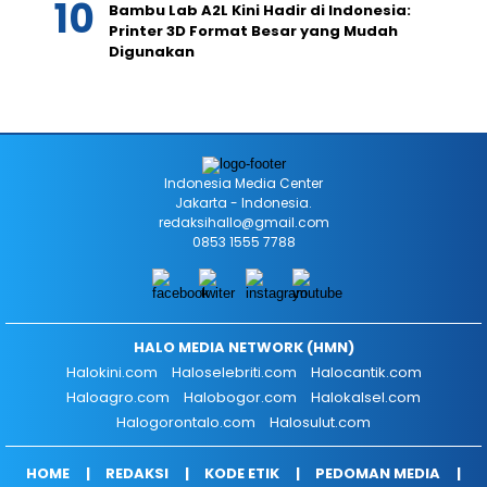
Bambu Lab A2L Kini Hadir di Indonesia:
Printer 3D Format Besar yang Mudah
Digunakan
Indonesia Media Center
Jakarta - Indonesia.
redaksihallo@gmail.com
0853 1555 7788
HALO MEDIA NETWORK (HMN)
Halokini.com
Haloselebriti.com
Halocantik.com
Haloagro.com
Halobogor.com
Halokalsel.com
Halogorontalo.com
Halosulut.com
HOME
REDAKSI
KODE ETIK
PEDOMAN MEDIA