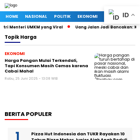
ID
HOME
NASIONAL
POLITIK
EKONOMI
MEGAPOLITAN
stri Menteri UMKM yang Viral
Uang Jalan Jadi Bancakan: Ke
Topik
Harga
EKONOMI
Harga Pangan Mulai Terkendali,
Tapi Konsumen Masih Cemas karena
Cabai Mahal
Rabu, 25 Juni 2025 - 13:08 WIB
BERITA POPULER
Pizza Hut Indonesia dan TUKR Rayakan 10
Tahun Pizza Maker Junior Ajak Anak Peduli