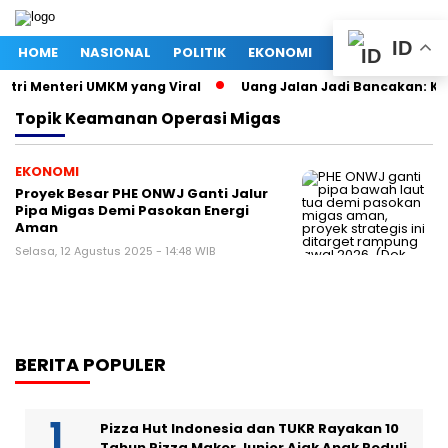
ID
HOME
NASIONAL
POLITIK
EKONOMI
MEGAPOLITAN
stri Menteri UMKM yang Viral
Uang Jalan Jadi Bancakan: Ke
Topik
Keamanan Operasi Migas
EKONOMI
Proyek Besar PHE ONWJ Ganti Jalur
Pipa Migas Demi Pasokan Energi
Aman
Selasa, 12 Agustus 2025 - 14:48 WIB
BERITA POPULER
Pizza Hut Indonesia dan TUKR Rayakan 10
Tahun Pizza Maker Junior Ajak Anak Peduli